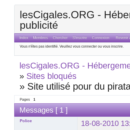
lesCigales.ORG - Héber
publicité
Index
Membres
Chercher
S'inscrire
Connexion
Revenir a
Vous n'êtes pas identifié.
Veuillez vous connecter ou vous inscrire.
lesCigales.ORG - Hébergement
»
Sites bloqués
»
Site utilisé pour du pirat
Pages
1
Messages [ 1 ]
Police
18-08-2010 13