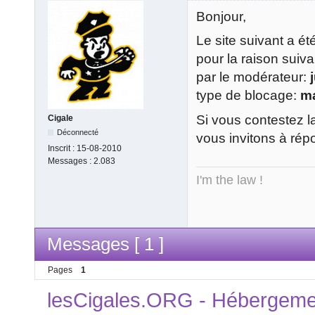
Bonjour,
Le site suivant a é
pour la raison suiv
par le modérateur:
type de blocage:
m
Si vous contestez l
Cigale
Déconnecté
vous invitons à rép
Inscrit :
15-08-2010
Messages :
2.083
I'm the law !
Messages [ 1 ]
Pages
1
lesCigales.ORG - Hébergement