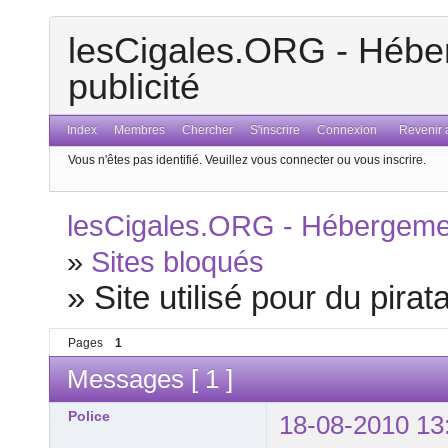
lesCigales.ORG - Héber
publicité
Index
Membres
Chercher
S'inscrire
Connexion
Revenir a
Vous n'êtes pas identifié.
Veuillez vous connecter ou vous inscrire.
lesCigales.ORG - Hébergement
»
Sites bloqués
»
Site utilisé pour du pirat
Pages
1
Messages [ 1 ]
Police
18-08-2010 13