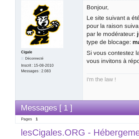
Bonjour,
Le site suivant a é
pour la raison suiv
par le modérateur:
type de blocage:
m
Si vous contestez l
Cigale
Déconnecté
vous invitons à rép
Inscrit :
15-08-2010
Messages :
2.083
I'm the law !
Messages [ 1 ]
Pages
1
lesCigales.ORG - Hébergement