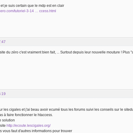
et je suis certain que le mdp est en clair
zero.com/tutoriel-3-14 … ccess.html
7:47
e site du zéro c'est vraiment bien fait, ... Surtout depuis leur nouvelle mouture ! Plus
5:19
ur les cigales et j'ai beau avoir ecumé tous les forums suivi les conseils sur le sited
pas à faire fonctionner le htaccess.
e solution
site
http://ecoute.lescigales.org/
ils vous faut d'autres informations pour trouver