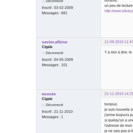
bonjour,
Déconnecté
un peu de lecture 
Inscrit :
03-02-2009
http://www.sitedu
Messages :
681
xavier.albine
11-09-2010 11:4
Cigale
Y a rien à dire: l
Déconnecté
Inscrit :
04-05-2009
Messages :
101
ecoute
21-11-2010 14:2
Cigale
bonjour,
Déconnecté
je suis nouvelle s
Inscrit :
21-11-2010
j'arrive toujours 
Messages :
1
si quelqu'un a un
l'adresse de mon 
je ne sais pas si 