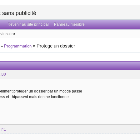
sans publicité
n
Revenir au site principal
Panneau membre
 inscrire.
»
Protege un dossier
»
Programmation
2:00
comment proteger un dossier par un mot de passe
cess et . htpasswd mais rien ne fonctionne
4:41