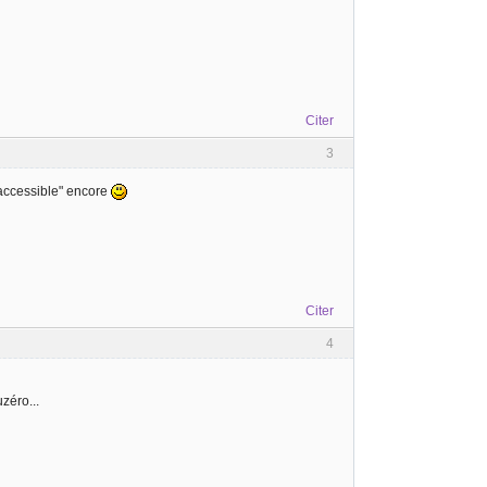
Citer
3
 "accessible" encore
Citer
4
uzéro...