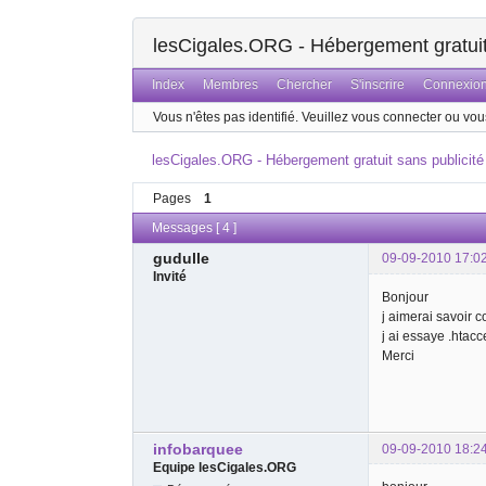
lesCigales.ORG - Hébergement gratuit 
Index
Membres
Chercher
S'inscrire
Connexio
Vous n'êtes pas identifié.
Veuillez vous connecter ou vous
lesCigales.ORG - Hébergement gratuit sans publicité
Pages
1
Messages [ 4 ]
gudulle
09-09-2010 17:0
Invité
Bonjour
j aimerai savoir 
j ai essaye .htac
Merci
infobarquee
09-09-2010 18:2
Equipe lesCigales.ORG