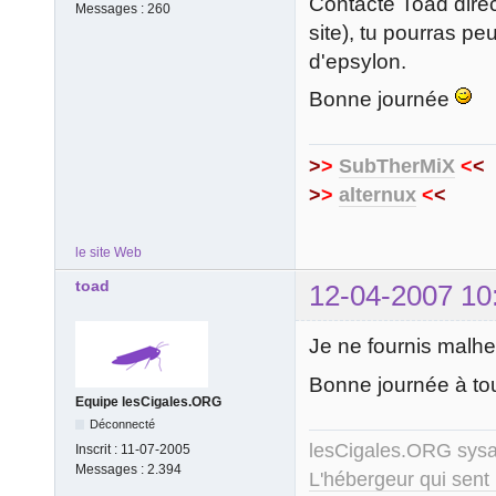
Contacte Toad direc
Messages :
260
site), tu pourras pe
d'epsylon.
Bonne journée
>
>
SubTherMiX
<
<
>
>
alternux
<
<
le site Web
toad
12-04-2007 10
Je ne fournis malhe
Bonne journée à tou
Equipe lesCigales.ORG
Déconnecté
lesCigales.ORG sy
Inscrit :
11-07-2005
Messages :
2.394
L'hébergeur qui sent