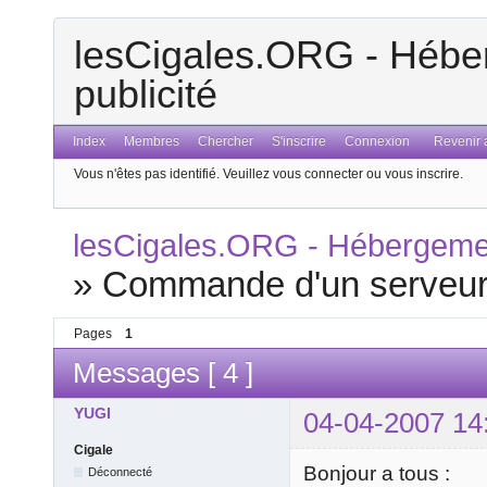
lesCigales.ORG - Héber
publicité
Index
Membres
Chercher
S'inscrire
Connexion
Revenir a
Vous n'êtes pas identifié.
Veuillez vous connecter ou vous inscrire.
lesCigales.ORG - Hébergement
»
Commande d'un serveu
Pages
1
Messages [ 4 ]
YUGI
04-04-2007 14
Cigale
Bonjour a tous :
Déconnecté