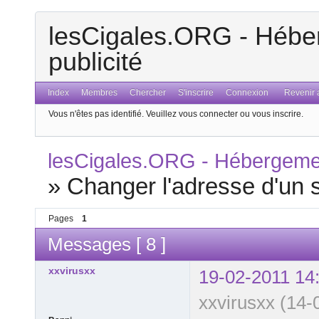
lesCigales.ORG - Héber
publicité
Index
Membres
Chercher
S'inscrire
Connexion
Revenir a
Vous n'êtes pas identifié.
Veuillez vous connecter ou vous inscrire.
lesCigales.ORG - Hébergement
»
Changer l'adresse d'un s
Pages
1
Messages [ 8 ]
xxvirusxx
19-02-2011 14
xxvirusxx (14-