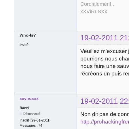
Cordialement ,
xXViRuSXx
Who-Is?
19-02-2011 21
Invité
Veuillez m'excuser j
pourrions nous cha
nous faire une sau
récréons un puis re
xxvirusxx
19-02-2011 22
Banni
Non dit pas de conn
Déconnecté
Inscrit :
29-01-2011
http://prohackingfre
Messages :
74