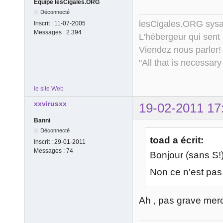
Equipe lesCigales.ORG
Déconnecté
lesCigales.ORG sy
Inscrit :
11-07-2005
Messages :
2.394
L'hébergeur qui sent
Viendez nous parler!
"All that is necessary
le site Web
xxvirusxx
19-02-2011 17
Banni
Déconnecté
toad a écrit:
Inscrit :
29-01-2011
Messages :
74
Bonjour (sans S!
Non ce n'est pas 
Ah , pas grave mer