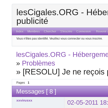
lesCigales.ORG - Héber
publicité
Index
Membres
Chercher
S'inscrire
Connexion
Revenir a
Vous n'êtes pas identifié.
Veuillez vous connecter ou vous inscrire.
lesCigales.ORG - Hébergement
»
Problèmes
»
[RESOLU] Je ne reçois 
Pages
1
Messages [ 8 ]
xxvirusxx
02-05-2011 18