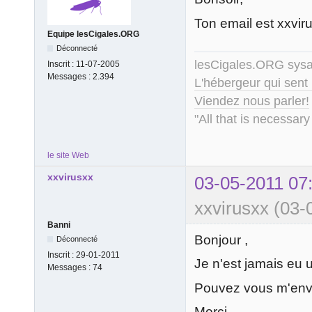
Ton email est xxvi
Equipe lesCigales.ORG
Déconnecté
lesCigales.ORG sy
Inscrit :
11-07-2005
Messages :
2.394
L'hébergeur qui sent
Viendez nous parler!
"All that is necessary
le site Web
xxvirusxx
03-05-2011 07
xxvirusxx (03-
Banni
Bonjour ,
Déconnecté
Inscrit :
29-01-2011
Je n'est jamais eu
Messages :
74
Pouvez vous m'envo
Merci