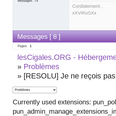
Messages :
74
Cordialement ,
xXViRuSXx
Messages [ 8 ]
Pages
1
lesCigales.ORG - Hébergement
»
Problèmes
»
[RESOLU] Je ne reçois pas
Currently used extensions: pun_pol
pun_admin_manage_extensions_im