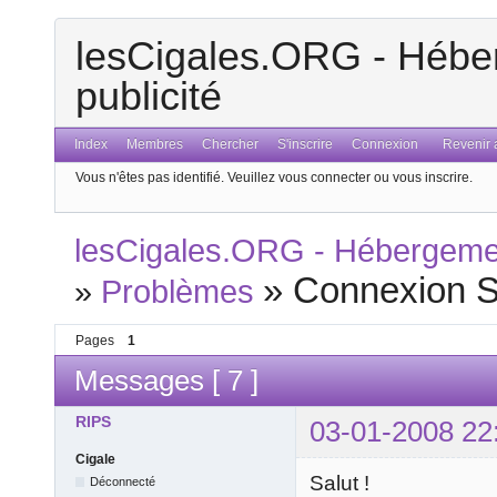
lesCigales.ORG - Héber
publicité
Index
Membres
Chercher
S'inscrire
Connexion
Revenir a
Vous n'êtes pas identifié.
Veuillez vous connecter ou vous inscrire.
lesCigales.ORG - Hébergement
»
Connexion S
»
Problèmes
Pages
1
Messages [ 7 ]
RIPS
03-01-2008 22
Cigale
Salut !
Déconnecté