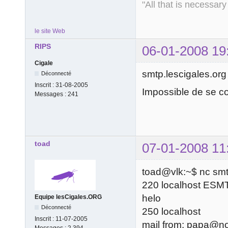
"All that is necessary
le site Web
RIPS
06-01-2008 19
Cigale
smtp.lescigales.org
Déconnecté
Inscrit :
31-08-2005
Impossible de se co
Messages :
241
toad
07-01-2008 11
toad@vlk:~$ nc smt
220 localhost ESM
helo
Equipe lesCigales.ORG
Déconnecté
250 localhost
Inscrit :
11-07-2005
mail from: papa@n