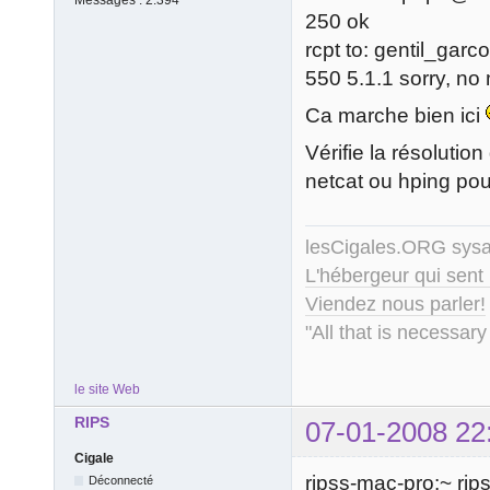
Messages :
2.394
250 ok
rcpt to: gentil_gar
550 5.1.1 sorry, no
Ca marche bien ici
Vérifie la résolutio
netcat ou hping pour
lesCigales.ORG sy
L'hébergeur qui sent
Viendez nous parler!
"All that is necessary
le site Web
RIPS
07-01-2008 22
Cigale
ripss-mac-pro:~ rip
Déconnecté