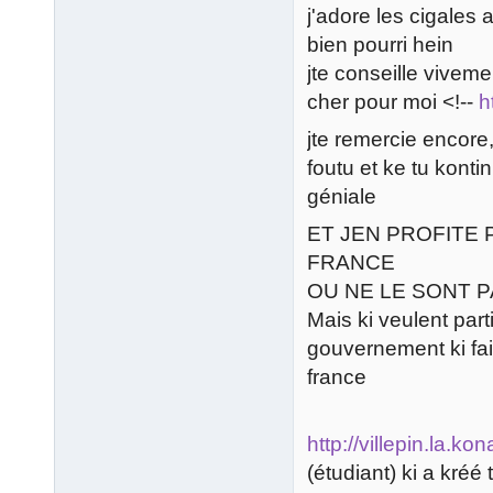
j'adore les cigale
bien pourri hein
jte conseille viveme
cher pour moi <!--
h
jte remercie encore,
foutu et ke tu kont
géniale
ET JEN PROFITE 
FRANCE
OU NE LE SONT 
Mais ki veulent parti
gouvernement ki fai
france
http://villepin.la.ko
(étudiant) ki a kréé 