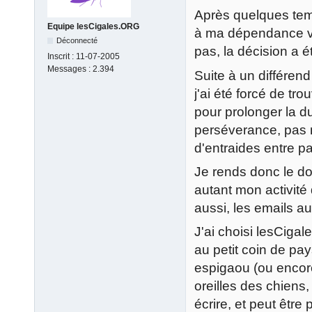
Après quelques temp
Equipe lesCigales.ORG
à ma dépendance vi
Déconnecté
pas, la décision a 
Inscrit :
11-07-2005
Messages :
2.394
Suite à un différend 
j'ai été forcé de tr
pour prolonger la d
perséverance, pas m
d'entraides entre p
Je rends donc le do
autant mon activité 
aussi, les emails au
J'ai choisi lesCi
au petit coin de pays
espigaou (ou encore 
oreilles des chiens,
écrire, et peut êtr