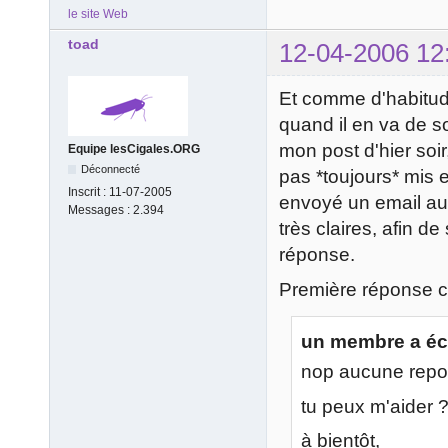
le site Web
toad
12-04-2006 12
Et comme d'habitude
quand il en va de s
mon post d'hier soir
Equipe lesCigales.ORG
Déconnecté
pas *toujours* mis 
Inscrit :
11-07-2005
envoyé un email au
Messages :
2.394
très claires, afin d
réponse.
Première réponse ce
un membre a écr
nop aucune rep
tu peux m'aider 
à bientôt,