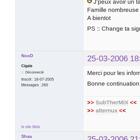
J'peux avoir un ta
Famille nombreuse
A bientot
PS :: Change ta sig
NooD
25-03-2006 18
Cigale
Merci pour les infor
Déconnecté
Inscrit :
18-07-2005
Bonne continuation
Messages :
260
>
>
SubTherMiX
<
<
>
>
alternux
<
<
le site Web
Shaa
25-03-2006 21