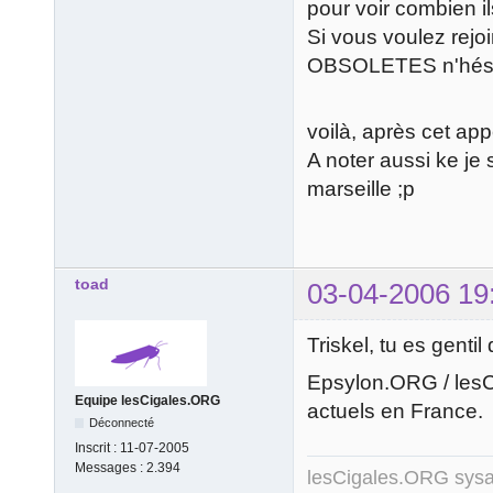
pour voir combien il
Si vous voulez re
OBSOLETES n'hésite
voilà, après cet appe
A noter aussi ke je 
marseille ;p
toad
03-04-2006 19
Triskel, tu es gentil
Epsylon.ORG / lesCi
Equipe lesCigales.ORG
actuels en France.
Déconnecté
Inscrit :
11-07-2005
Messages :
2.394
lesCigales.ORG sy