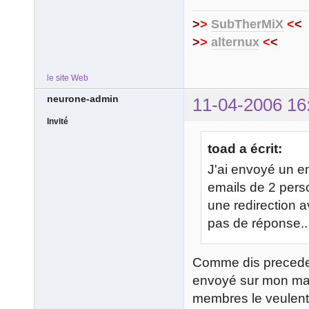
>
>
SubTherMiX
<
<
>
>
alternux
<
<
le site Web
neurone-admin
11-04-2006 16
Invité
toad a écrit:
J'ai envoyé un em
emails de 2 pers
une redirection 
pas de réponse.. 
Comme dis precede
envoyé sur mon mail,
membres le veulent