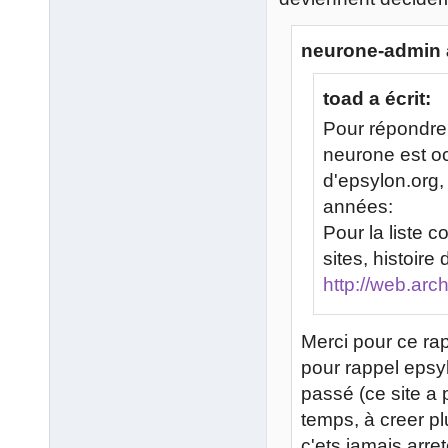
neurone-admin a
toad a écrit:
Pour répondre 
neurone est o
d'epsylon.org
années:
Pour la liste c
sites, histoire 
http://web.arc
Merci pour ce rap
pour rappel epsyl
passé (ce site a 
temps, à creer pl
c'ets jamais arre