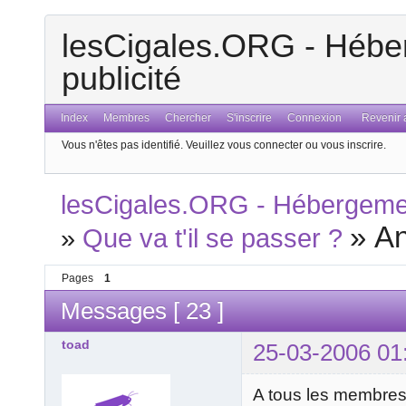
lesCigales.ORG - Héber
publicité
Index
Membres
Chercher
S'inscrire
Connexion
Revenir a
Vous n'êtes pas identifié.
Veuillez vous connecter ou vous inscrire.
lesCigales.ORG - Hébergement
»
An
»
Que va t'il se passer ?
Pages
1
Messages [ 23 ]
toad
25-03-2006 01
A tous les membres