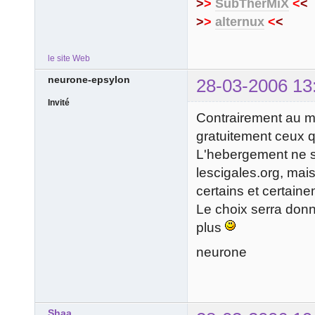
>
>
SubTherMiX
<
<
>
>
alternux
<
<
le site Web
neurone-epsylon
28-03-2006 13
Invité
Contrairement au m
gratuitement ceux qu
L'hebergement ne s
lescigales.org, mai
certains et certain
Le choix serra donn
plus
neurone
Shaa