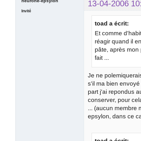
neurone-epsylon
13-04-2006 10
Invité
toad a écrit:
Et comme d'habit
réagir quand il 
pâte, après mon p
fait ...
Je ne polemiquera
s'il ma bien envoy
part j'ai repondus 
conserver, pour cela
... (aucun membre m 
epsylon, dans ce ca
toad a écrit: