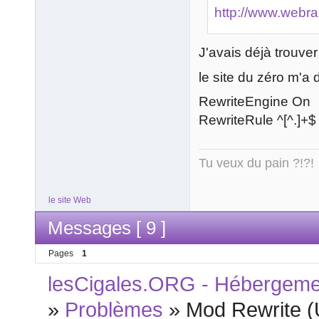
http://www.webra
J'avais déjà trouver
le site du zéro m'a
RewriteEngine On
RewriteRule ^[^.]+
Tu veux du pain ?!?!
le site Web
Messages [ 9 ]
Pages
1
lesCigales.ORG - Hébergement
»
Problèmes
»
Mod Rewrite (