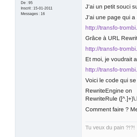
De :
95
J'ai un petit souci su
Inscrit :
15-01-2011
Messages :
16
J'ai une page qui a 
http://transfo-trom
Grâce à URL Rewritin
http://transfo-tromb
Et moi, je voudrait a
http://transfo-tromb
Voici le code qui s
RewriteEngine on
RewriteRule ([^.]+)
Comment faire ? Me
Tu veux du pain ?!?!