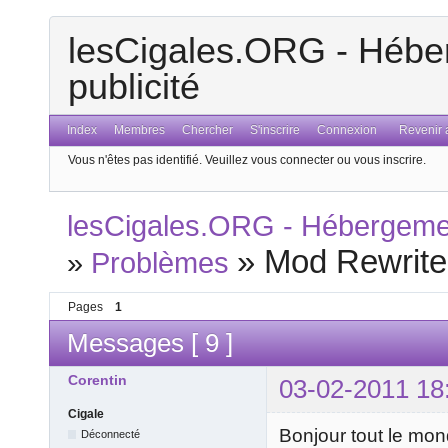
lesCigales.ORG - Héber
publicité
Index
Membres
Chercher
S'inscrire
Connexion
Revenir a
Vous n'êtes pas identifié.
Veuillez vous connecter ou vous inscrire.
lesCigales.ORG - Hébergement
»
Mod Rewrite
»
Problèmes
Pages
1
Messages [ 9 ]
Corentin
03-02-2011 18
Cigale
Bonjour tout le mon
Déconnecté