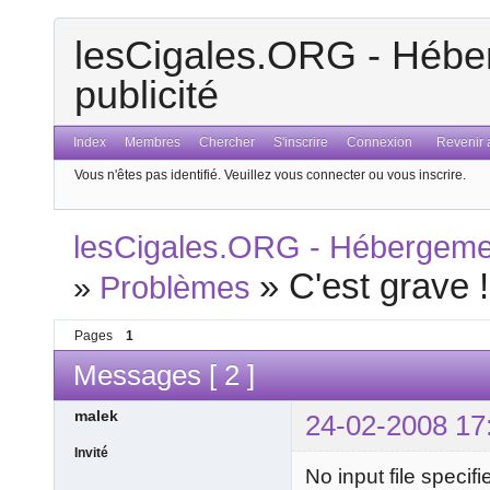
lesCigales.ORG - Héber
publicité
Index
Membres
Chercher
S'inscrire
Connexion
Revenir a
Vous n'êtes pas identifié.
Veuillez vous connecter ou vous inscrire.
lesCigales.ORG - Hébergement
»
C'est grave !
»
Problèmes
Pages
1
Messages [ 2 ]
malek
24-02-2008 17
Invité
No input file specif