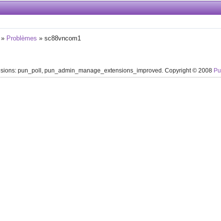
»
Problèmes
»
sc88vncom1
ensions: pun_poll, pun_admin_manage_extensions_improved. Copyright © 2008
P