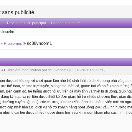
sans publicité
n
Revenir au site principal
Panneau membre
 inscrire.
»
sc88vncom1
»
Problèmes
2:41
Dernière modification par sc88vncom1 (03-07-2026 09:32:50)
họn được nhiều người chơi quan tâm nhờ hệ sinh thái trò chơi phong phú và giao 
ợc thể thao, casino trực tuyến, slot game, bắn cá, game bài và nhiều hình thức gi
ệm. Bên cạnh đó, hệ thống được tối ưu trên cả máy tính và thiết bị di động, giúp ngư
h đăng ký, nạp và rút tiền được thiết kế đơn giản, hỗ trợ nhiều phương thức giao dịc
g thường xuyên cập nhật các chương trình ưu đãi dành cho thành viên mới và người
được cập nhật liên tục, dịch vụ hỗ trợ khách hàng hoạt động 24/7 và định hướng man
ng những cái tên được nhiều người dùng tìm hiểu khi muốn khám phá các hình thức gi