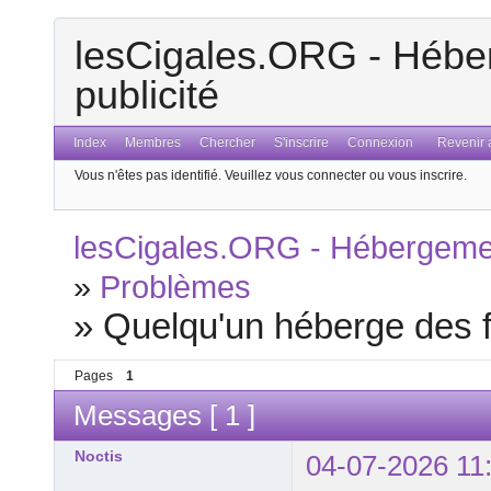
lesCigales.ORG - Héber
publicité
Index
Membres
Chercher
S'inscrire
Connexion
Revenir a
Vous n'êtes pas identifié.
Veuillez vous connecter ou vous inscrire.
lesCigales.ORG - Hébergement
»
Problèmes
»
Quelqu'un héberge des fi
Pages
1
Messages [ 1 ]
Noctis
04-07-2026 11