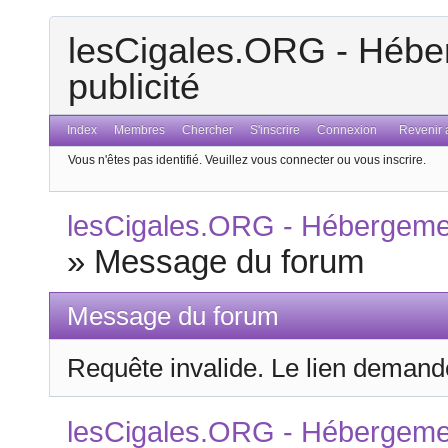
lesCigales.ORG - Héber
publicité
Index
Membres
Chercher
S'inscrire
Connexion
Revenir a
Vous n'êtes pas identifié.
Veuillez vous connecter ou vous inscrire.
lesCigales.ORG - Hébergement
»
Message du forum
Message du forum
Requête invalide. Le lien demandé
lesCigales.ORG - Hébergement