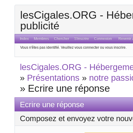
lesCigales.ORG - Héber
publicité
Index
Membres
Chercher
S'inscrire
Connexion
Revenir a
Vous n'êtes pas identifié.
Veuillez vous connecter ou vous inscrire.
lesCigales.ORG - Hébergement
»
Présentations
»
notre passi
»
Ecrire une réponse
Ecrire une réponse
Composez et envoyez votre nouv