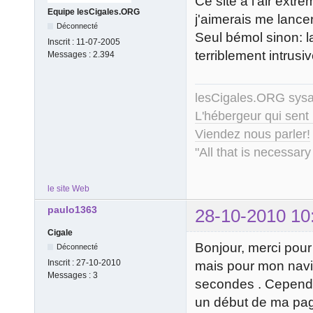
Ce site a l'air ext
Equipe lesCigales.ORG
j'aimerais me lancer,
Déconnecté
Seul bémol sinon: l
Inscrit :
11-07-2005
terriblement intrusiv
Messages :
2.394
lesCigales.ORG sy
L'hébergeur qui sent
Viendez nous parler!
"All that is necessary
le site Web
paulo1363
28-10-2010 10
Cigale
Bonjour, merci pour
Déconnecté
Inscrit :
27-10-2010
mais pour mon navig
Messages :
3
secondes . Cependant
un début de ma pag