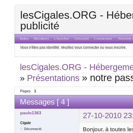
lesCigales.ORG - Héber
publicité
Index
Membres
Chercher
S'inscrire
Connexion
Revenir a
Vous n'êtes pas identifié.
Veuillez vous connecter ou vous inscrire.
lesCigales.ORG - Hébergement
»
notre pas
»
Présentations
Pages
1
Messages [ 4 ]
paulo1363
27-10-2010 23
Cigale
Bonjour, à toutes le
Déconnecté