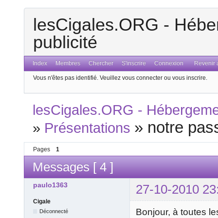
lesCigales.ORG - Héber
publicité
Index
Membres
Chercher
S'inscrire
Connexion
Revenir a
Vous n'êtes pas identifié.
Veuillez vous connecter ou vous inscrire.
lesCigales.ORG - Hébergement
»
notre pas
»
Présentations
Pages
1
Messages [ 4 ]
paulo1363
27-10-2010 23
Cigale
Bonjour, à toutes le
Déconnecté