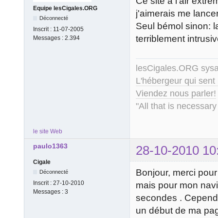
Ce site a l'air ext
Equipe lesCigales.ORG
j'aimerais me lancer,
Déconnecté
Seul bémol sinon: l
Inscrit :
11-07-2005
terriblement intrusiv
Messages :
2.394
lesCigales.ORG sy
L'hébergeur qui sent
Viendez nous parler!
"All that is necessary
le site Web
paulo1363
28-10-2010 10
Cigale
Bonjour, merci pour
Déconnecté
Inscrit :
27-10-2010
mais pour mon navig
Messages :
3
secondes . Cependant
un début de ma pag