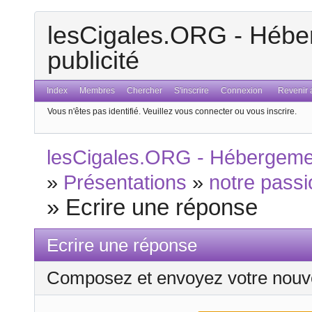
lesCigales.ORG - Héber
publicité
Index
Membres
Chercher
S'inscrire
Connexion
Revenir a
Vous n'êtes pas identifié.
Veuillez vous connecter ou vous inscrire.
lesCigales.ORG - Hébergement
»
Présentations
»
notre passi
»
Ecrire une réponse
Ecrire une réponse
Composez et envoyez votre nouv