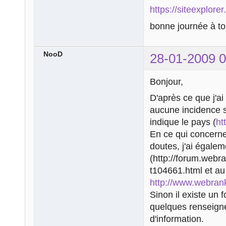
https://siteexplor
bonne journée à t
NooD
28-01-2009 0
Bonjour,
D'après ce que j'ai
aucune incidence s
indique le pays (
ht
En ce qui concerne 
doutes, j'ai égale
(http://forum.web
t104661.html et au
http://www.webran
Sinon il existe un
quelques renseign
d'information.