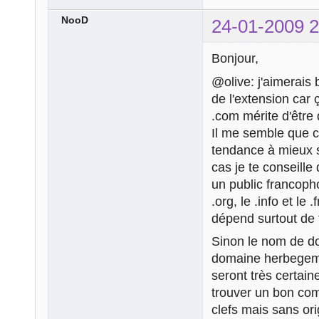
NooD
24-01-2009 2
Bonjour,
@olive: j'aimerais 
de l'extension car
.com mérite d'être 
Il me semble que ce
tendance à mieux s
cas je te conseille 
un public francopho
.org, le .info et le 
dépend surtout de 
Sinon le nom de d
domaine herbegeme
seront très certain
trouver un bon co
clefs mais sans ori