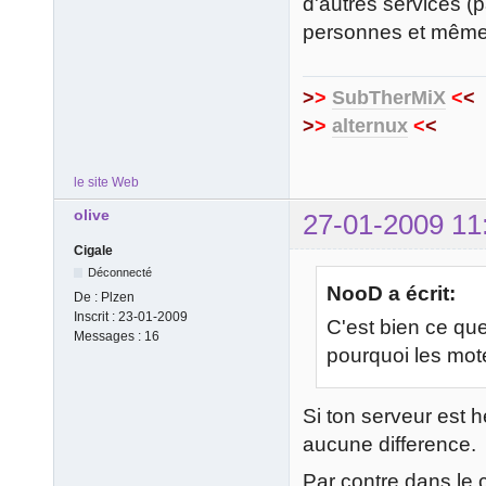
d'autres services (p
personnes et même d
>
>
SubTherMiX
<
<
>
>
alternux
<
<
le site Web
olive
27-01-2009 11
Cigale
Déconnecté
NooD a écrit:
De :
Plzen
Inscrit :
23-01-2009
C'est bien ce que
Messages :
16
pourquoi les mote
Si ton serveur est h
aucune difference.
Par contre dans le c