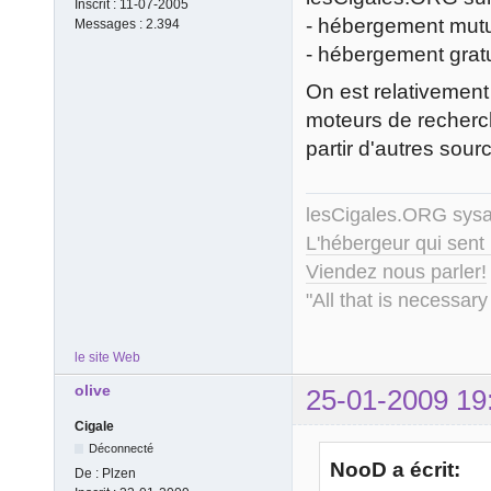
Inscrit :
11-07-2005
- hébergement mutu
Messages :
2.394
- hébergement grat
On est relativement 
moteurs de recherche
partir d'autres sour
lesCigales.ORG sy
L'hébergeur qui sent
Viendez nous parler!
"All that is necessary
le site Web
olive
25-01-2009 19
Cigale
Déconnecté
NooD a écrit:
De :
Plzen