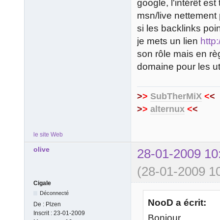
google, l'intérêt es
msn/live nettement 
si les backlinks poi
je mets un lien
http
son rôle mais en rè
domaine pour les util
>
>
SubTherMiX
<
<
>
>
alternux
<
<
le site Web
olive
28-01-2009 10
(28-01-2009 10
Cigale
Déconnecté
NooD a écrit:
De :
Plzen
Inscrit :
23-01-2009
Bonjour,