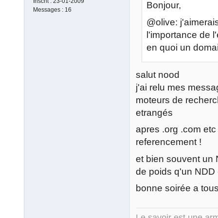
Inscrit :
23-01-2009
Bonjour,
Messages :
16
@olive: j'aimerai
l'importance de 
en quoi un domai
salut nood
j'ai relu mes message
moteurs de recherch
etrangés
apres .org .com etc
referencement !
et bien souvent un 
de poids q'un NDD
bonne soirée a tous
Le savoir est une arm