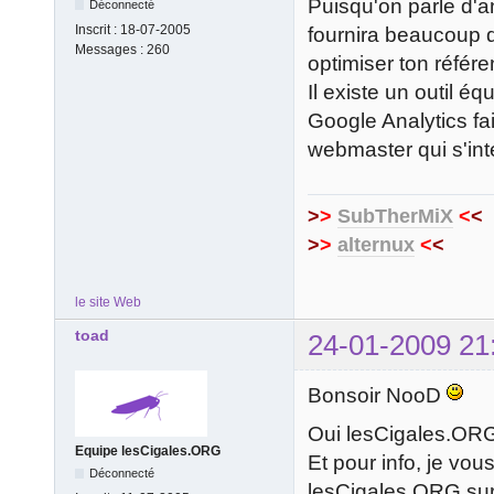
Puisqu'on parle d'an
Déconnecté
Inscrit :
18-07-2005
fournira beaucoup d'
Messages :
260
optimiser ton référ
Il existe un outil é
Google Analytics fai
webmaster qui s'int
>
>
SubTherMiX
<
<
>
>
alternux
<
<
le site Web
toad
24-01-2009 21
Bonsoir NooD
Oui lesCigales.ORG
Equipe lesCigales.ORG
Et pour info, je vo
Déconnecté
lesCigales.ORG sur