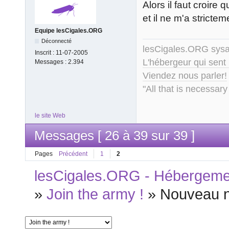
Alors il faut croire 
et il ne m'a strictem
Equipe lesCigales.ORG
Déconnecté
lesCigales.ORG sy
Inscrit :
11-07-2005
L'hébergeur qui sent
Messages :
2.394
Viendez nous parler!
"All that is necessary
le site Web
Messages [ 26 à 39 sur 39 ]
Pages
Précédent
1
2
lesCigales.ORG - Hébergement
»
Join the army !
»
Nouveau 