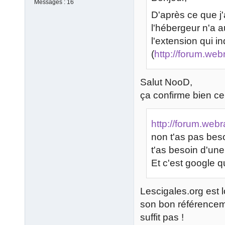
Messages :
16
D'après ce que j'
l'hébergeur n'a 
l'extension qui i
(
http://forum.we
Salut NooD,
ça confirme bien ce 
http://forum.web
non t'as pas besoi
t'as besoin d'une
Et c'est google qui
Lescigales.org est l
son bon référenceme
suffit pas !