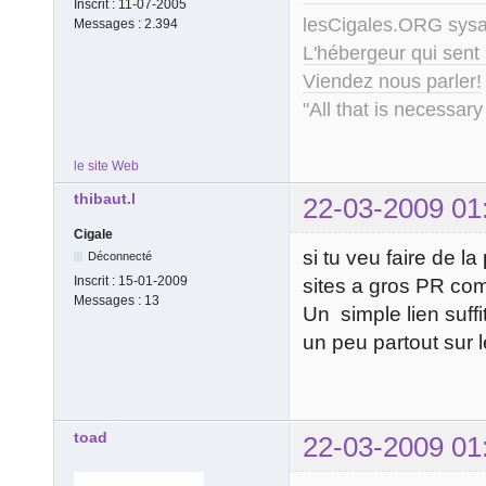
Inscrit :
11-07-2005
lesCigales.ORG sy
Messages :
2.394
L'hébergeur qui sent
Viendez nous parler!
"All that is necessary
le site Web
thibaut.l
22-03-2009 01
Cigale
si tu veu faire de l
Déconnecté
Inscrit :
15-01-2009
sites a gros PR com
Messages :
13
Un simple lien suffi
un peu partout sur l
toad
22-03-2009 01