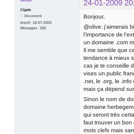
NooD
24-01-2009 20
Cigale
Bonjour,
Déconnecté
Inscrit :
18-07-2005
@olive: j'aimerais 
Messages :
260
l'importance de l'e
un domaine .com mér
Il me semble que cel
tendance à mieux se
cas je te conseille d
vises un public fran
.net, le .org, le .info
mais ça dépend sur
Sinon le nom de do
domaine herbegemen
qui seront très cert
faut trouver un bo
mots clefs mais san