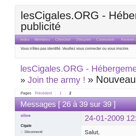
lesCigales.ORG - Héber
publicité
Index
Membres
Chercher
S'inscrire
Connexion
Revenir a
Vous n'êtes pas identifié.
Veuillez vous connecter ou vous inscrire.
lesCigales.ORG - Hébergement
»
Nouveau
»
Join the army !
Pages
Précédent
1
2
Messages [ 26 à 39 sur 39 ]
olive
24-01-2009 12
Cigale
Salut,
Déconnecté