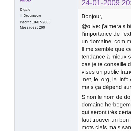
NooD
24-01-2009 20
Cigale
Bonjour,
Déconnecté
Inscrit :
18-07-2005
@olive: j'aimerais 
Messages :
260
l'importance de l'e
un domaine .com mér
Il me semble que cel
tendance à mieux se
cas je te conseille d
vises un public fran
.net, le .org, le .info
mais ça dépend sur
Sinon le nom de do
domaine herbegemen
qui seront très cert
faut trouver un bo
mots clefs mais san