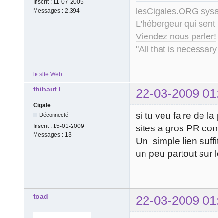
Inscrit :
11-07-2005
lesCigales.ORG sy
Messages :
2.394
L'hébergeur qui sent
Viendez nous parler!
"All that is necessary
le site Web
thibaut.l
22-03-2009 01
Cigale
si tu veu faire de l
Déconnecté
Inscrit :
15-01-2009
sites a gros PR com
Messages :
13
Un simple lien suffi
un peu partout sur l
toad
22-03-2009 01