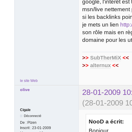
google, l'intérêt es
msn/live nettement 
si les backlinks poi
je mets un lien
http
son rôle mais en rè
domaine pour les util
>
>
SubTherMiX
<
<
>
>
alternux
<
<
le site Web
olive
28-01-2009 10
(28-01-2009 10
Cigale
Déconnecté
NooD a écrit:
De :
Plzen
Inscrit :
23-01-2009
Bonjour,