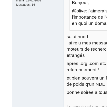
Inscrit :
23-01-2009
Bonjour,
Messages :
16
@olive: j'aimerai
l'importance de 
en quoi un domai
salut nood
j'ai relu mes message
moteurs de recherch
etrangés
apres .org .com etc
referencement !
et bien souvent un 
de poids q'un NDD
bonne soirée a tous
Le savoir est une arm