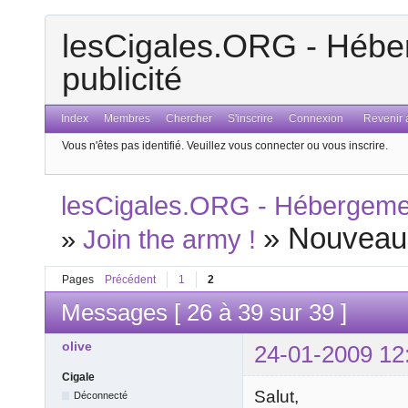
lesCigales.ORG - Héber
publicité
Index
Membres
Chercher
S'inscrire
Connexion
Revenir a
Vous n'êtes pas identifié.
Veuillez vous connecter ou vous inscrire.
lesCigales.ORG - Hébergement
»
Nouveau
»
Join the army !
Pages
Précédent
1
2
Messages [ 26 à 39 sur 39 ]
olive
24-01-2009 12
Cigale
Salut,
Déconnecté