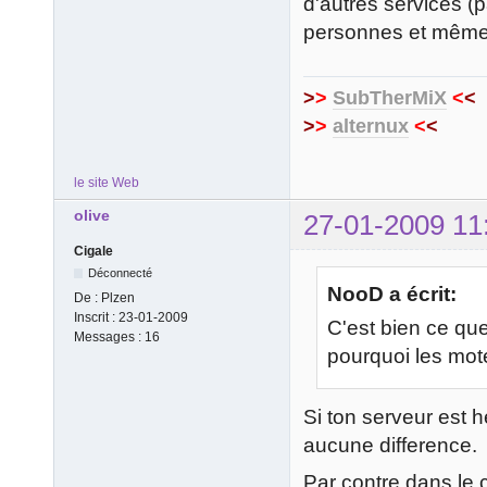
d'autres services (p
personnes et même d
>
>
SubTherMiX
<
<
>
>
alternux
<
<
le site Web
olive
27-01-2009 11
Cigale
Déconnecté
NooD a écrit:
De :
Plzen
Inscrit :
23-01-2009
C'est bien ce que
Messages :
16
pourquoi les mote
Si ton serveur est h
aucune difference.
Par contre dans le c