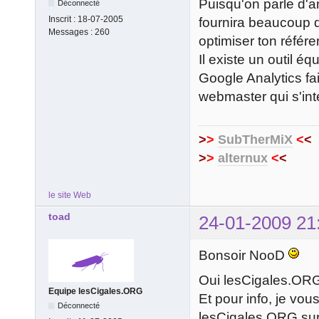
Puisqu'on parle d'an
Déconnecté
Inscrit :
18-07-2005
fournira beaucoup d'
Messages :
260
optimiser ton référ
Il existe un outil é
Google Analytics fai
webmaster qui s'int
>
>
SubTherMiX
<
<
>
>
alternux
<
<
le site Web
toad
24-01-2009 21
Bonsoir NooD
Oui lesCigales.ORG
Equipe lesCigales.ORG
Et pour info, je vo
Déconnecté
lesCigales.ORG sur