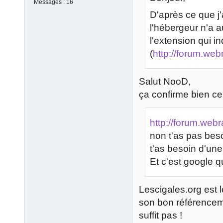
Messages :
16
D'après ce que j'
l'hébergeur n'a 
l'extension qui i
(
http://forum.we
Salut NooD,
ça confirme bien ce 
http://forum.web
non t'as pas besoi
t'as besoin d'une
Et c'est google qui
Lescigales.org est l
son bon référenceme
suffit pas !