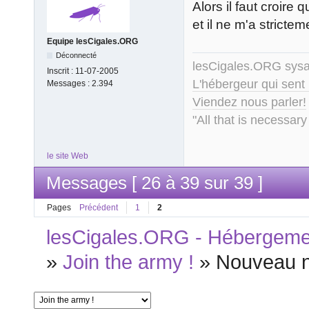
Alors il faut croire 
et il ne m'a strictem
Equipe lesCigales.ORG
Déconnecté
lesCigales.ORG sy
Inscrit :
11-07-2005
L'hébergeur qui sent
Messages :
2.394
Viendez nous parler!
"All that is necessary
le site Web
Messages [ 26 à 39 sur 39 ]
Pages
Précédent
1
2
lesCigales.ORG - Hébergement
»
Join the army !
»
Nouveau 