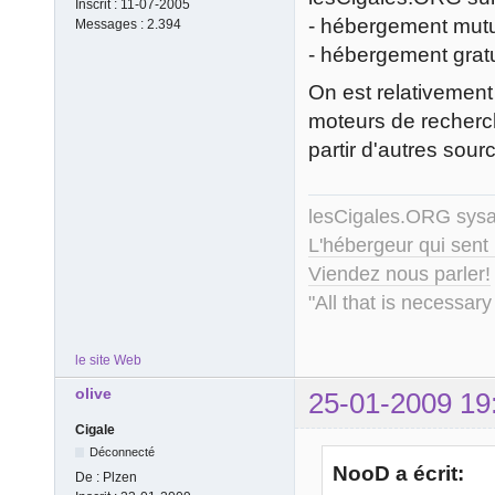
Inscrit :
11-07-2005
- hébergement mutu
Messages :
2.394
- hébergement grat
On est relativement 
moteurs de recherche
partir d'autres sour
lesCigales.ORG sy
L'hébergeur qui sent
Viendez nous parler!
"All that is necessary
le site Web
olive
25-01-2009 19
Cigale
Déconnecté
NooD a écrit:
De :
Plzen