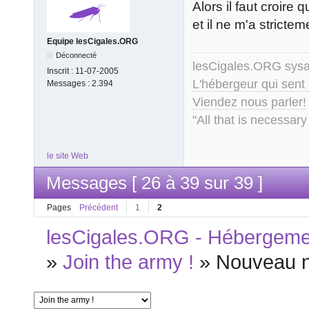
Alors il faut croire 
et il ne m'a strictem
Equipe lesCigales.ORG
Déconnecté
lesCigales.ORG sy
Inscrit :
11-07-2005
L'hébergeur qui sent
Messages :
2.394
Viendez nous parler!
"All that is necessary
le site Web
Messages [ 26 à 39 sur 39 ]
Pages
Précédent
1
2
lesCigales.ORG - Hébergement
»
Join the army !
»
Nouveau 