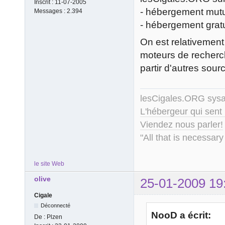
Inscrit :
11-07-2005
- hébergement mutu
Messages :
2.394
- hébergement grat
On est relativement 
moteurs de recherche
partir d'autres sour
lesCigales.ORG sy
L'hébergeur qui sent
Viendez nous parler!
"All that is necessary
le site Web
olive
25-01-2009 19
Cigale
Déconnecté
NooD a écrit:
De :
Plzen