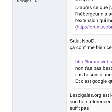
Messages :
16
D'après ce que j'
l'hébergeur n'a 
l'extension qui i
(
http://forum.we
Salut NooD,
ça confirme bien ce 
http://forum.web
non t'as pas besoi
t'as besoin d'une
Et c'est google qui
Lescigales.org est l
son bon référenceme
suffit pas !