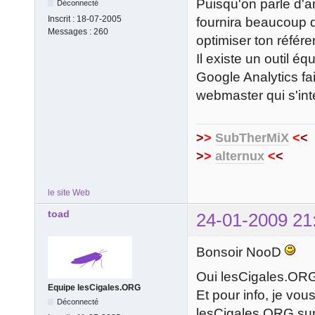
Puisqu'on parle d'an
Déconnecté
Inscrit :
18-07-2005
fournira beaucoup d'
Messages :
260
optimiser ton référ
Il existe un outil é
Google Analytics fai
webmaster qui s'int
>
>
SubTherMiX
<
<
>
>
alternux
<
<
le site Web
toad
24-01-2009 21
Bonsoir NooD
Oui lesCigales.ORG
Equipe lesCigales.ORG
Et pour info, je vo
Déconnecté
lesCigales.ORG sur