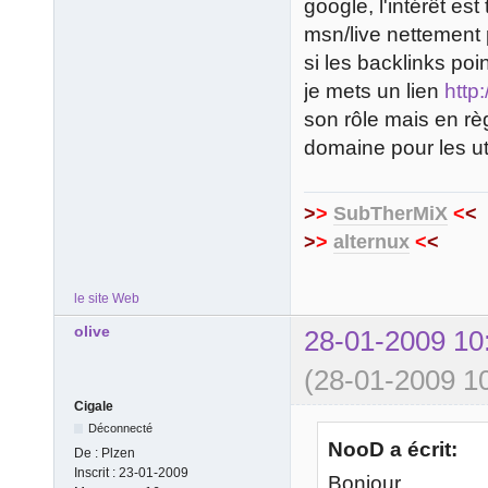
google, l'intérêt es
msn/live nettement 
si les backlinks poi
je mets un lien
http
son rôle mais en rè
domaine pour les util
>
>
SubTherMiX
<
<
>
>
alternux
<
<
le site Web
olive
28-01-2009 10
(28-01-2009 10
Cigale
Déconnecté
NooD a écrit:
De :
Plzen
Inscrit :
23-01-2009
Bonjour,