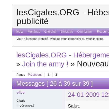
lesCigales.ORG - Héber
publicité
Index
Membres
Chercher
S'inscrire
Connexion
Revenir a
Vous n'êtes pas identifié.
Veuillez vous connecter ou vous inscrire.
lesCigales.ORG - Hébergement
»
Nouveau
»
Join the army !
Pages
Précédent
1
2
Messages [ 26 à 39 sur 39 ]
olive
24-01-2009 12
Cigale
Salut,
Déconnecté