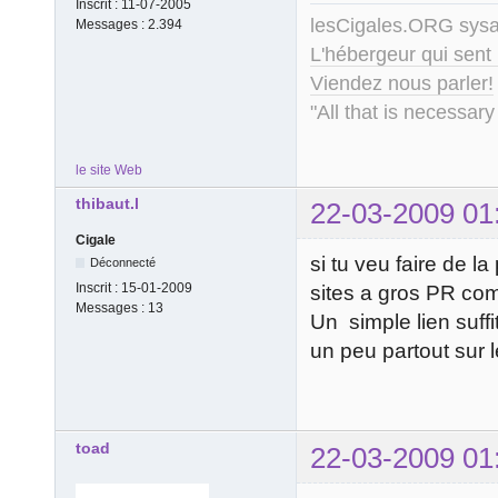
Inscrit :
11-07-2005
lesCigales.ORG sy
Messages :
2.394
L'hébergeur qui sent
Viendez nous parler!
"All that is necessary
le site Web
thibaut.l
22-03-2009 01
Cigale
si tu veu faire de l
Déconnecté
Inscrit :
15-01-2009
sites a gros PR com
Messages :
13
Un simple lien suffi
un peu partout sur l
toad
22-03-2009 01