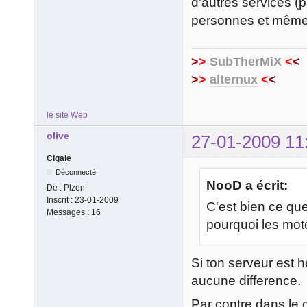
d'autres services (p
personnes et même d
>
>
SubTherMiX
<
<
>
>
alternux
<
<
le site Web
olive
27-01-2009 11
Cigale
Déconnecté
NooD a écrit:
De :
Plzen
Inscrit :
23-01-2009
C'est bien ce que
Messages :
16
pourquoi les mote
Si ton serveur est h
aucune difference.
Par contre dans le c