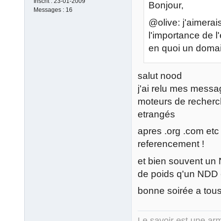
Inscrit :
23-01-2009
Bonjour,
Messages :
16
@olive: j'aimerai
l'importance de 
en quoi un domai
salut nood
j'ai relu mes message
moteurs de recherch
etrangés
apres .org .com etc
referencement !
et bien souvent un 
de poids q'un NDD
bonne soirée a tous
Le savoir est une arm