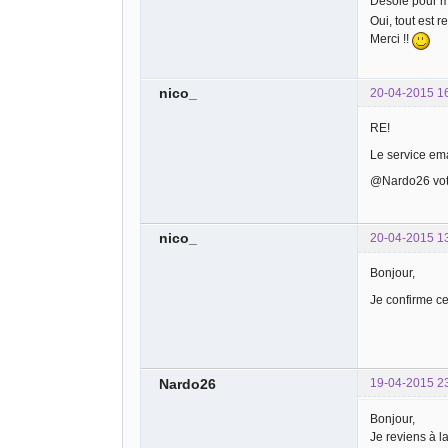
Désolé pour m
Oui, tout est r
Merci !!
nico_
20-04-2015 1
RE!
Le service ema
@Nardo26 votr
nico_
20-04-2015 1
Bonjour,
Je confirme ce
Nardo26
19-04-2015 2
Bonjour,
Je reviens à l