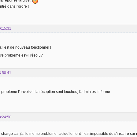
a réponse tardive...
entré dans l'ordre !
6:15:31
il est de nouveau fonctionnel !
e problème est-il résolu?
3:50:41
 problème l'envois et la réception sont touchés, l'admin est informé
3:24:50
a charge car j'ai le même problème : actuellement il est impossible de s'inscrire sur