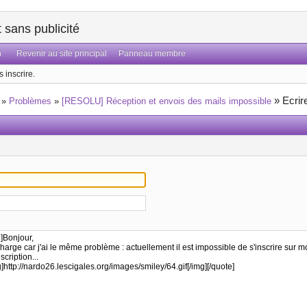
sans publicité
n
Revenir au site principal
Panneau membre
 inscrire.
»
Ecrir
»
Problèmes
»
[RESOLU] Réception et envois des mails impossible