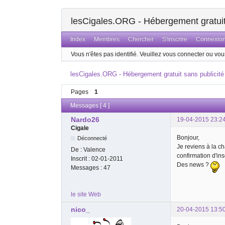
lesCigales.ORG - Hébergement gratuit 
Index
Membres
Chercher
S'inscrire
Connexio
Vous n'êtes pas identifié.
Veuillez vous connecter ou vous
lesCigales.ORG - Hébergement gratuit sans publicité
Pages
1
Messages [ 4 ]
Nardo26
19-04-2015 23:2
Cigale
Bonjour,
Déconnecté
Je reviens à la ch
De :
Valence
confirmation d'insc
Inscrit :
02-01-2011
Des news ?
Messages :
47
le site Web
nico_
20-04-2015 13:5