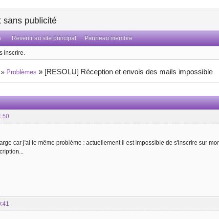
sans publicité
n
Revenir au site principal
Panneau membre
 inscrire.
»
[RESOLU] Réception et envois des mails impossible
»
Problèmes
4:50
arge car j'ai le même problème : actuellement il est impossible de s'inscrire sur mon
ription...
0:41