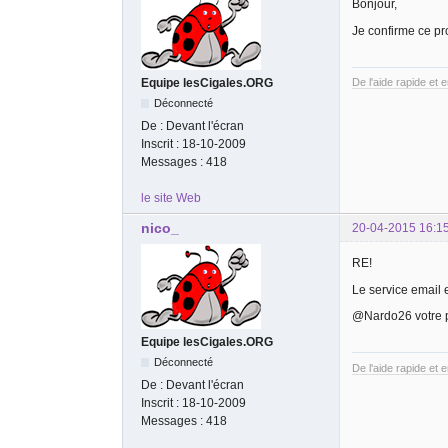
Bonjour,
Je confirme ce pr
Equipe lesCigales.ORG
De l'aide rapide et 
Déconnecté
De :
Devant l'écran
Inscrit :
18-10-2009
Messages :
418
le site Web
nico_
20-04-2015 16:1
RE!
Le service email 
@Nardo26 votre p
Equipe lesCigales.ORG
Déconnecté
De l'aide rapide et 
De :
Devant l'écran
Inscrit :
18-10-2009
Messages :
418