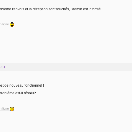
oblème l'envois et la réception sont touchés, l'admin est informé
en ligne
5:31
est de nouveau fonctionnel !
roblème est-il résolu?
en ligne