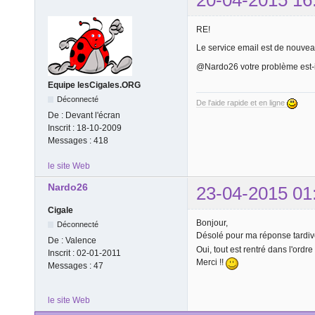
RE!
Le service email est de nouveau
@Nardo26 votre problème est-i
Equipe lesCigales.ORG
Déconnecté
De l'aide rapide et en ligne
De :
Devant l'écran
Inscrit :
18-10-2009
Messages :
418
le site Web
Nardo26
23-04-2015 01
Cigale
Bonjour,
Déconnecté
Désolé pour ma réponse tardive
De :
Valence
Oui, tout est rentré dans l'ordre 
Inscrit :
02-01-2011
Merci !!
Messages :
47
le site Web