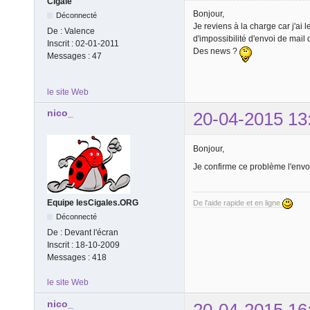
Cigale
Bonjour,
Déconnecté
Je reviens à la charge car j'ai
De :
Valence
d'impossibilité d'envoi de mail d
Inscrit :
02-01-2011
Des news ?
Messages :
47
le site Web
nico_
20-04-2015 13
Bonjour,
Je confirme ce problème l'envoi
Equipe lesCigales.ORG
De l'aide rapide et en ligne
Déconnecté
De :
Devant l'écran
Inscrit :
18-10-2009
Messages :
418
le site Web
nico_
20-04-2015 16