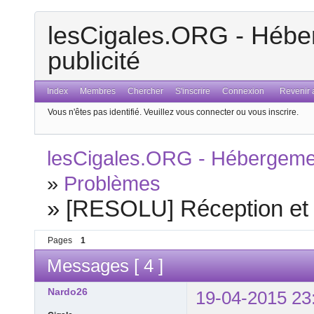
lesCigales.ORG - Héber
publicité
Index
Membres
Chercher
S'inscrire
Connexion
Revenir a
Vous n'êtes pas identifié.
Veuillez vous connecter ou vous inscrire.
lesCigales.ORG - Hébergement
»
Problèmes
»
[RESOLU] Réception et 
Pages
1
Messages [ 4 ]
Nardo26
19-04-2015 23