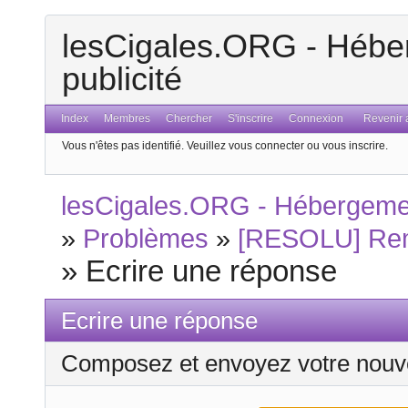
lesCigales.ORG - Héber
publicité
Index
Membres
Chercher
S'inscrire
Connexion
Revenir a
Vous n'êtes pas identifié.
Veuillez vous connecter ou vous inscrire.
lesCigales.ORG - Hébergement
»
Problèmes
»
[RESOLU] Remp
»
Ecrire une réponse
Ecrire une réponse
Composez et envoyez votre nouv