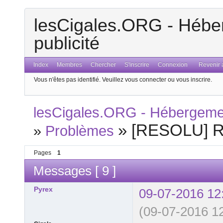
lesCigales.ORG - Héber
publicité
Index
Membres
Chercher
S'inscrire
Connexion
Revenir a
Vous n'êtes pas identifié.
Veuillez vous connecter ou vous inscrire.
lesCigales.ORG - Hébergement
»
[RESOLU] Re
»
Problèmes
Pages
1
Messages [ 9 ]
Pyrex
09-07-2016 12
(09-07-2016 12