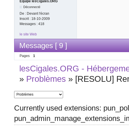
Equipe lesCigales.ORG
Déconnecté
De :
Devant l'écran
Inscrit :
18-10-2009
Messages :
418
le site Web
Messages [ 9 ]
Pages
1
lesCigales.ORG - Hébergement
»
Problèmes
»
[RESOLU] Remp
Currently used extensions: pun_pol
pun_admin_manage_extensions_im