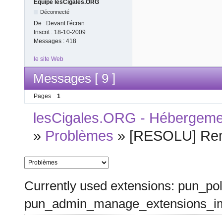
Equipe lesCigales.ORG
Déconnecté
De :
Devant l'écran
Inscrit :
18-10-2009
Messages :
418
le site Web
Messages [ 9 ]
Pages
1
lesCigales.ORG - Hébergement
»
Problèmes
»
[RESOLU] Remp
Currently used extensions: pun_pol
pun_admin_manage_extensions_im