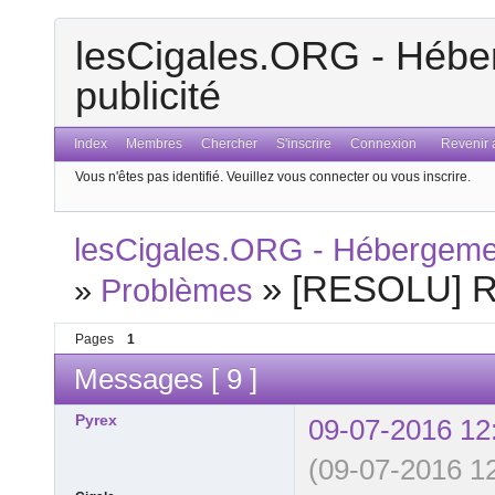
lesCigales.ORG - Héber
publicité
Index
Membres
Chercher
S'inscrire
Connexion
Revenir a
Vous n'êtes pas identifié.
Veuillez vous connecter ou vous inscrire.
lesCigales.ORG - Hébergement
»
[RESOLU] Re
»
Problèmes
Pages
1
Messages [ 9 ]
Pyrex
09-07-2016 12
(09-07-2016 12