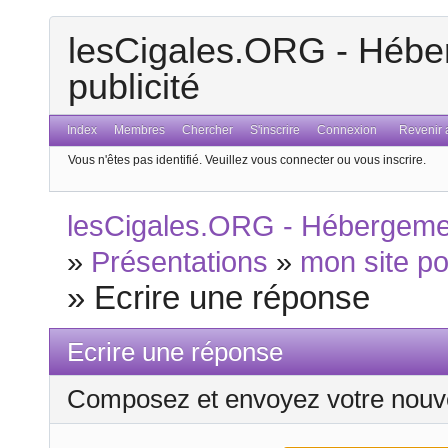
lesCigales.ORG - Héber
publicité
Index
Membres
Chercher
S'inscrire
Connexion
Revenir a
Vous n'êtes pas identifié.
Veuillez vous connecter ou vous inscrire.
lesCigales.ORG - Hébergement
»
Présentations
»
mon site p
»
Ecrire une réponse
Ecrire une réponse
Composez et envoyez votre nouv