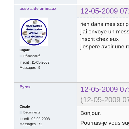
asso aide animaux
12-05-2009 07
rien dans mes scrip
j'ai envoye un mes
inscrit chez eux
j'espere avoir une r
Cigale
Déconnecté
Inscrit :
11-05-2009
Messages :
9
Pyrex
12-05-2009 07
(12-05-2009 07
Cigale
Bonjour,
Déconnecté
Inscrit :
02-08-2008
Pourrais-je vous sugg
Messages :
72