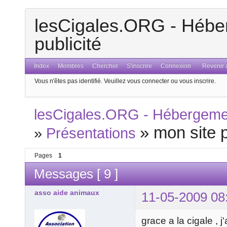
lesCigales.ORG - Héber
publicité
Index
Membres
Chercher
S'inscrire
Connexion
Revenir a
Vous n'êtes pas identifié.
Veuillez vous connecter ou vous inscrire.
lesCigales.ORG - Hébergement
»
mon site 
»
Présentations
Pages
1
Messages [ 9 ]
asso aide animaux
11-05-2009 08
grace a la cigale , j