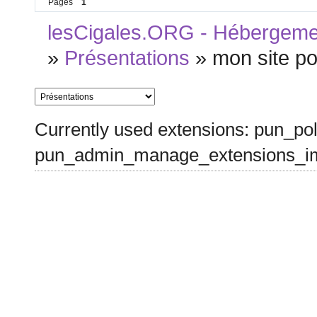
Pages
1
lesCigales.ORG - Hébergement
»
Présentations
»
mon site p
Currently used extensions: pun_pol
pun_admin_manage_extensions_im