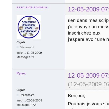
asso aide animaux
12-05-2009 07
rien dans mes scrip
j'ai envoye un mes
inscrit chez eux
j'espere avoir une r
Cigale
Déconnecté
Inscrit :
11-05-2009
Messages :
9
Pyrex
12-05-2009 07
(12-05-2009 07
Cigale
Bonjour,
Déconnecté
Inscrit :
02-08-2008
Pourrais-je vous sugg
Messages :
72