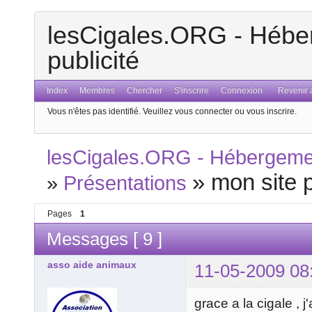
lesCigales.ORG - Héber
publicité
Index
Membres
Chercher
S'inscrire
Connexion
Revenir a
Vous n'êtes pas identifié.
Veuillez vous connecter ou vous inscrire.
lesCigales.ORG - Hébergement
»
mon site 
»
Présentations
Pages
1
Messages [ 9 ]
asso aide animaux
11-05-2009 08
grace a la cigale , j