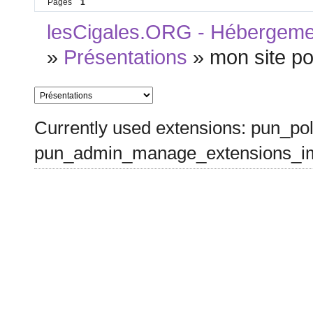
Pages
1
lesCigales.ORG - Hébergement
»
Présentations
»
mon site p
Currently used extensions: pun_pol
pun_admin_manage_extensions_im