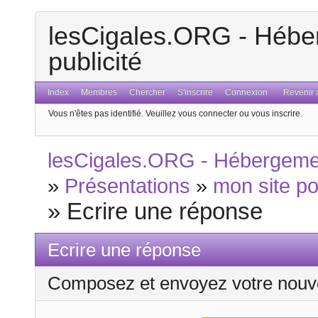
lesCigales.ORG - Héber
publicité
Index
Membres
Chercher
S'inscrire
Connexion
Revenir a
Vous n'êtes pas identifié.
Veuillez vous connecter ou vous inscrire.
lesCigales.ORG - Hébergement
»
Présentations
»
mon site p
»
Ecrire une réponse
Ecrire une réponse
Composez et envoyez votre nouv