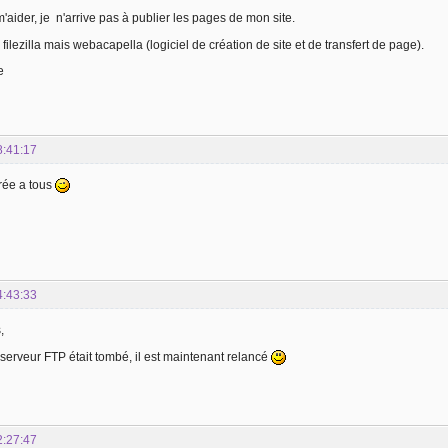
aider, je n'arrive pas à publier les pages de mon site.
s filezilla mais webacapella (logiciel de création de site et de transfert de page).
e
8:41:17
rée a tous
4:43:33
,
 serveur FTP était tombé, il est maintenant relancé
2:27:47