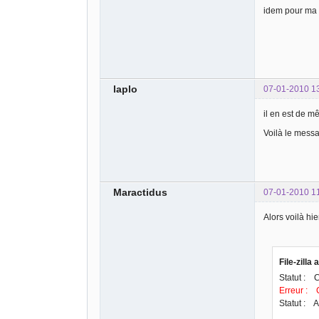
idem pour ma 
laplo
07-01-2010 1
il en est de m
Voilà le mess
Maractidus
07-01-2010 1
Alors voilà hie
File-zilla 
Statut : C
Erreur : 
Statut : A