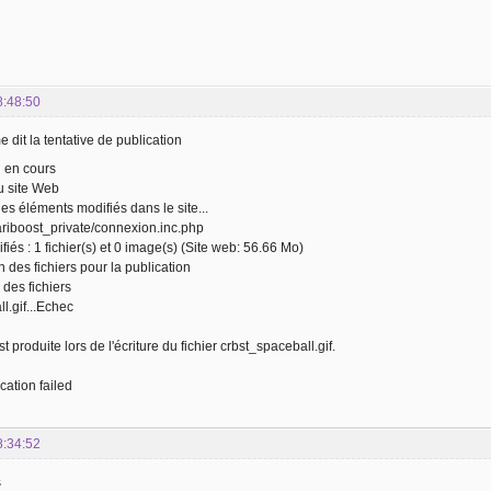
8:48:50
 dit la tentative de publication
n en cours
u site Web
es éléments modifiés dans le site...
ariboost_private/connexion.inc.php
iés : 1 fichier(s) et 0 image(s) (Site web: 56.66 Mo)
ion des fichiers pour la publication
 des fichiers
l.gif...Echec
t produite lors de l'écriture du fichier crbst_spaceball.gif.
cation failed
8:34:52
s