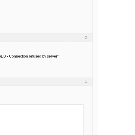
2
SED - Connection refused by server".
1