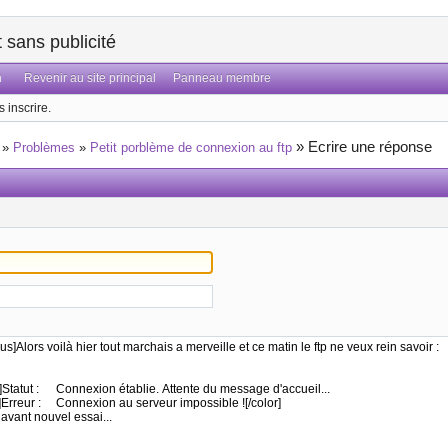
sans publicité
n
Revenir au site principal
Panneau membre
 inscrire.
»
Ecrire une réponse
»
Problèmes
»
Petit porblème de connexion au ftp