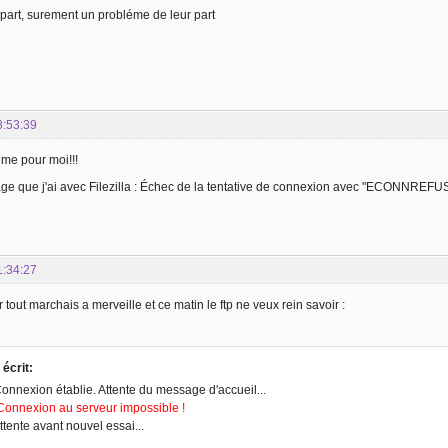
part, surement un probléme de leur part
3:53:39
ême pour moi!!!
age que j'ai avec Filezilla : Échec de la tentative de connexion avec "ECONNREFU
1:34:27
r tout marchais a merveille et ce matin le ftp ne veux rein savoir :
a écrit:
onnexion établie. Attente du message d'accueil...
Connexion au serveur impossible !
ttente avant nouvel essai...