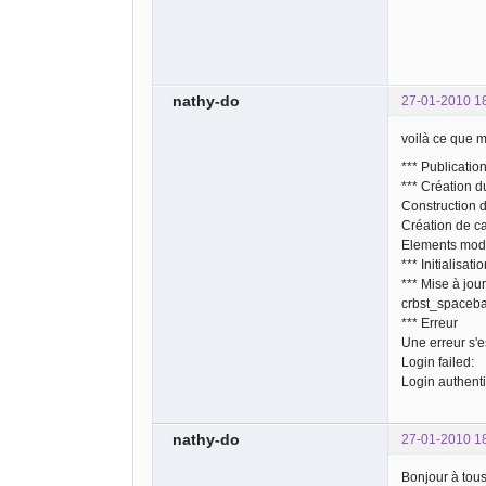
nathy-do
27-01-2010 1
voilà ce que me
*** Publicatio
*** Création d
Construction d
Création de c
Elements modif
*** Initialisat
*** Mise à jour
crbst_spacebal
*** Erreur
Une erreur s'es
Login failed:
Login authenti
nathy-do
27-01-2010 1
Bonjour à tou