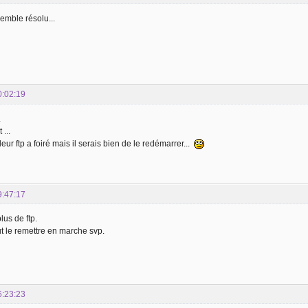
emble résolu...
0:02:19
.
...
eur ftp a foiré mais il serais bien de le redémarrer...
9:47:17
plus de ftp.
t le remettre en marche svp.
6:23:23