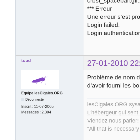
crbst_spaceball.gif
*** Erreur
Une erreur s'est prod
Login failed:
Login authentication
toad
27-01-2010 22
Problème de nom d'
d'avoir fourni les b
Equipe lesCigales.ORG
Déconnecté
lesCigales.ORG sy
Inscrit :
11-07-2005
L'hébergeur qui sent
Messages :
2.394
Viendez nous parler!
"All that is necessary