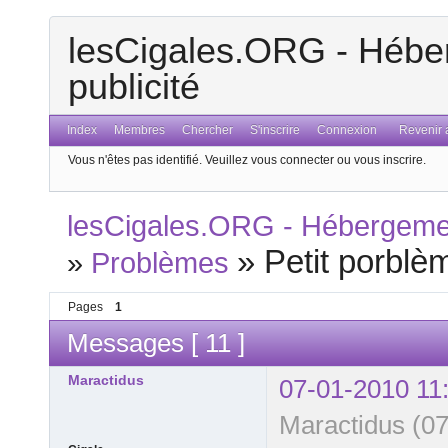
lesCigales.ORG - Héber
publicité
Index
Membres
Chercher
S'inscrire
Connexion
Revenir a
Vous n'êtes pas identifié.
Veuillez vous connecter ou vous inscrire.
lesCigales.ORG - Hébergement
»
Petit porblè
»
Problèmes
Pages
1
Messages [ 11 ]
Maractidus
07-01-2010 11
Maractidus (07