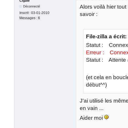
Cigale
Alors voilà hier tou
Déconnecté
Inscrit :
03-01-2010
savoir :
Messages :
6
File-zilla a écrit:
Statut : Connexi
Erreur : Connexi
Statut : Attente 
(et cela en boucl
début^^)
J'ai utilisé les mê
en vain ...
Aider moi