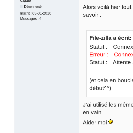
Cigale
Alors voilà hier tou
Déconnecté
Inscrit :
03-01-2010
savoir :
Messages :
6
File-zilla a écrit:
Statut : Connexi
Erreur : Connexi
Statut : Attente 
(et cela en boucl
début^^)
J'ai utilisé les mê
en vain ...
Aider moi