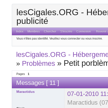
lesCigales.ORG - Héber
publicité
Index
Membres
Chercher
S'inscrire
Connexion
Revenir a
Vous n'êtes pas identifié.
Veuillez vous connecter ou vous inscrire.
lesCigales.ORG - Hébergement
»
Petit porblè
»
Problèmes
Pages
1
Messages [ 11 ]
Maractidus
07-01-2010 11
Maractidus (07