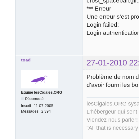
crbst_spaceball.gif
*** Erreur
Une erreur s'est prod
Login failed:
Login authentication
toad
27-01-2010 22
Problème de nom d'
d'avoir fourni les b
Equipe lesCigales.ORG
Déconnecté
lesCigales.ORG sy
Inscrit :
11-07-2005
L'hébergeur qui sent
Messages :
2.394
Viendez nous parler!
"All that is necessary