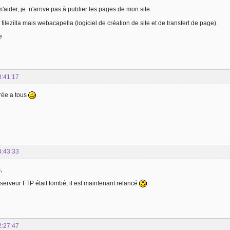
aider, je n'arrive pas à publier les pages de mon site.
s filezilla mais webacapella (logiciel de création de site et de transfert de page).
e
8:41:17
rée a tous
4:43:33
,
 serveur FTP était tombé, il est maintenant relancé
2:27:47