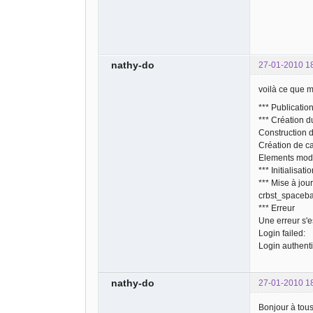
nathy-do
27-01-2010 1
voilà ce que me
*** Publicatio
*** Création d
Construction d
Création de c
Elements modif
*** Initialisat
*** Mise à jour
crbst_spacebal
*** Erreur
Une erreur s'es
Login failed:
Login authenti
nathy-do
27-01-2010 1
Bonjour à tou