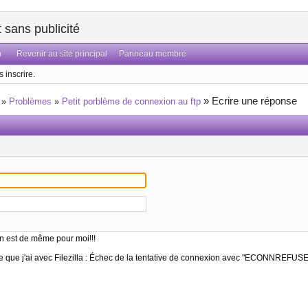
sans publicité
n
Revenir au site principal
Panneau membre
 inscrire.
»
Ecrire une réponse
»
Problèmes
»
Petit porblème de connexion au ftp