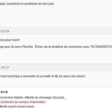
part, surement un probléme de leur part
3:53:39
ême pour moi!!!
age que j'ai avec Filezilla : Échec de la tentative de connexion avec "ECONNREFU
1:34:27
r tout marchais a merveille et ce matin le ftp ne veux rein savoir :
a écrit:
onnexion établie. Attente du message d'accueil...
Connexion au serveur impossible !
ttente avant nouvel essai...