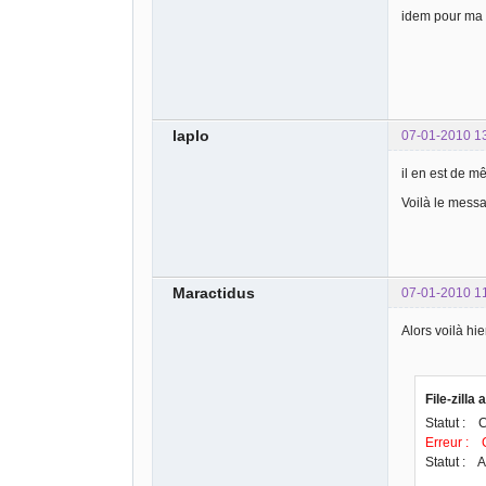
idem pour ma 
laplo
07-01-2010 1
il en est de m
Voilà le mess
Maractidus
07-01-2010 1
Alors voilà hie
File-zilla 
Statut : C
Erreur : 
Statut : A