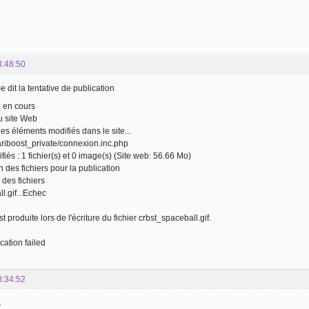
8:48:50
 dit la tentative de publication
n en cours
u site Web
es éléments modifiés dans le site...
ariboost_private/connexion.inc.php
iés : 1 fichier(s) et 0 image(s) (Site web: 56.66 Mo)
ion des fichiers pour la publication
 des fichiers
l.gif...Echec
t produite lors de l'écriture du fichier crbst_spaceball.gif.
cation failed
8:34:52
s