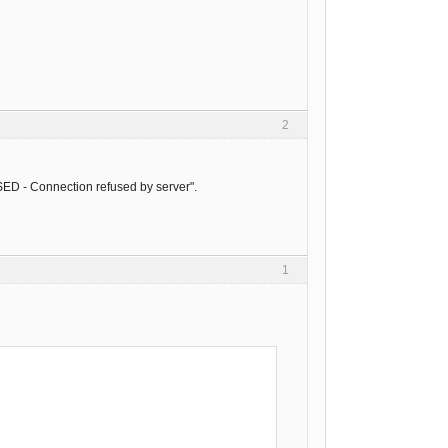
2
SED - Connection refused by server".
1