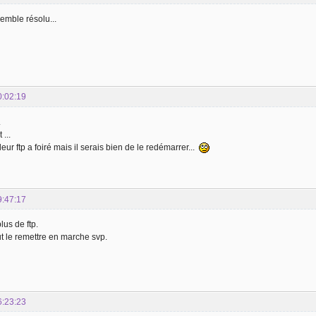
emble résolu...
0:02:19
.
...
eur ftp a foiré mais il serais bien de le redémarrer...
9:47:17
plus de ftp.
t le remettre en marche svp.
6:23:23