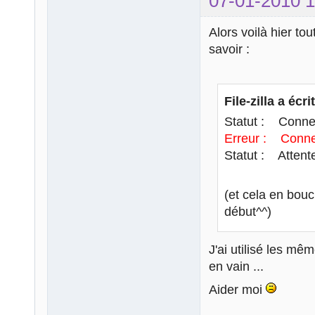
07-01-2010 1
Alors voilà hier to
savoir :
File-zilla a écrit
Statut : Connex
Erreur : Connex
Statut : Attente
(et cela en bouc
début^^)
J'ai utilisé les m
en vain ...
Aider moi