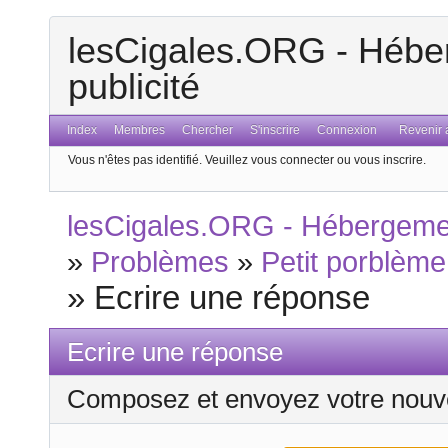
lesCigales.ORG - Héber
publicité
Index
Membres
Chercher
S'inscrire
Connexion
Revenir a
Vous n'êtes pas identifié.
Veuillez vous connecter ou vous inscrire.
lesCigales.ORG - Hébergement
»
Problèmes
»
Petit porblème
»
Ecrire une réponse
Ecrire une réponse
Composez et envoyez votre nouv