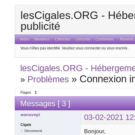
lesCigales.ORG - Héber
publicité
Index
Membres
Chercher
S'inscrire
Connexion
Revenir a
Vous n'êtes pas identifié.
Veuillez vous connecter ou vous inscrire.
lesCigales.ORG - Hébergement
»
Connexion i
»
Problèmes
Pages
1
Messages [ 3 ]
wanavepi
03-02-2021 12
Cigale
Bonjour,
Déconnecté