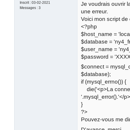
Inscrit :
03-02-2021
Je voudrais ouvrir l
Messages :
3
une erreur.
Voici mon script de
<?php
$host_name = 'local
$database = 'ny4_f
$user_name = 'ny4_
$password = 'XXX
$connect = mysql_
$database);
if (mysql_errno()) {
die('<p>La connex
'.mysql_error().'</p>
}
?>
Pouvez-vous me dir
D'avance, merci.