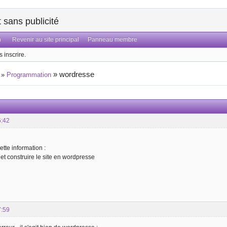
sans publicité
n
Revenir au site principal
Panneau membre
 inscrire.
»
wordresse
»
Programmation
6:42
ette information :
et construire le site en wordpresse
7:59