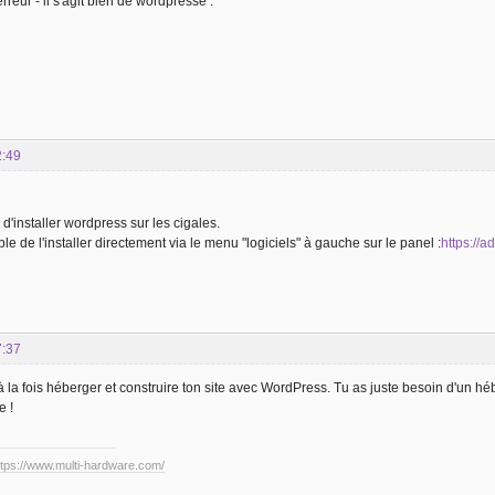
erreur - il s'agit bien de wordpresse :
2:49
e d'installer wordpress sur les cigales.
le de l'installer directement via le menu "logiciels" à gauche sur le panel :
https://a
7:37
 à la fois héberger et construire ton site avec WordPress. Tu as juste besoin d'un 
e !
ttps://www.multi-hardware.com/