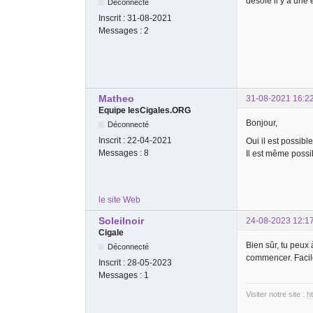
désolé il y a une 
Déconnecté
Inscrit :
31-08-2021
Messages :
2
Matheo
31-08-2021 16:2
Equipe lesCigales.ORG
Bonjour,
Déconnecté
Inscrit :
22-04-2021
Oui il est possibl
Messages :
8
Il est même possib
le site Web
Soleilnoir
24-08-2023 12:1
Cigale
Bien sûr, tu peux
Déconnecté
commencer. Facil
Inscrit :
28-05-2023
Messages :
1
Visiter notre site :
h