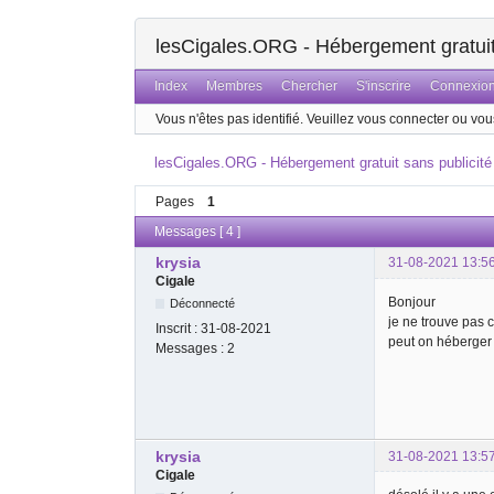
lesCigales.ORG - Hébergement gratuit 
Index
Membres
Chercher
S'inscrire
Connexio
Vous n'êtes pas identifié.
Veuillez vous connecter ou vous
lesCigales.ORG - Hébergement gratuit sans publicité
Pages
1
Messages [ 4 ]
krysia
31-08-2021 13:5
Cigale
Bonjour
Déconnecté
je ne trouve pas c
Inscrit :
31-08-2021
peut on héberger 
Messages :
2
krysia
31-08-2021 13:5
Cigale