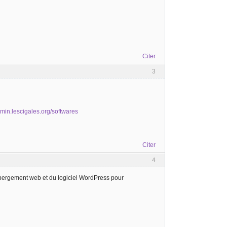
Citer
3
dmin.lescigales.org/softwares
Citer
4
hébergement web et du logiciel WordPress pour