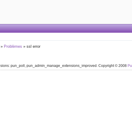
»
Problèmes
»
ssl error
ensions: pun_poll, pun_admin_manage_extensions_improved. Copyright © 2008
P