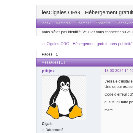
lesCigales.ORG - Hébergement gratuit 
Index
Membres
Chercher
S'inscrire
Connexio
Vous n'êtes pas identifié.
Veuillez vous connecter ou vous
lesCigales.ORG - Hébergement gratuit sans publicité
Pages
1
Messages [ 1 ]
ptitjoz
13-03-2024 14:4
J'essaie d'instal
Une erreur est su
Code d’erreur
que faut il faire p
merci
Cigale
Déconnecté