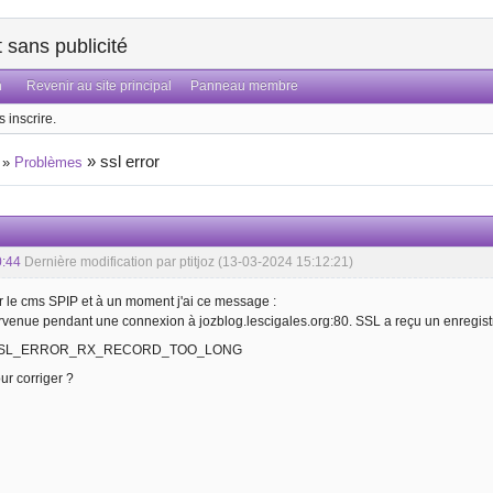
sans publicité
n
Revenir au site principal
Panneau membre
 inscrire.
»
ssl error
»
Problèmes
0:44
Dernière modification par ptitjoz (13-03-2024 15:12:21)
ler le cms SPIP et à un moment j'ai ce message :
rvenue pendant une connexion à jozblog.lescigales.org:80. SSL a reçu un enregis
 : SSL_ERROR_RX_RECORD_TOO_LONG
our corriger ?