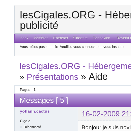
lesCigales.ORG - Héber
publicité
Index
Membres
Chercher
S'inscrire
Connexion
Revenir a
Vous n'êtes pas identifié.
Veuillez vous connecter ou vous inscrire.
lesCigales.ORG - Hébergement
»
Aide
»
Présentations
Pages
1
Messages [ 5 ]
yohann.cactus
16-02-2009 21
Cigale
Bonjour je suis nov
Déconnecté