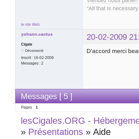
Viendez nous parler!
"All that is necessary
le site Web
yohann.cactus
20-02-2009 21
Cigale
D'accord merci be
Déconnecté
Inscrit :
16-02-2009
Messages :
2
Messages [ 5 ]
Pages
1
lesCigales.ORG - Hébergement
»
Présentations
»
Aide