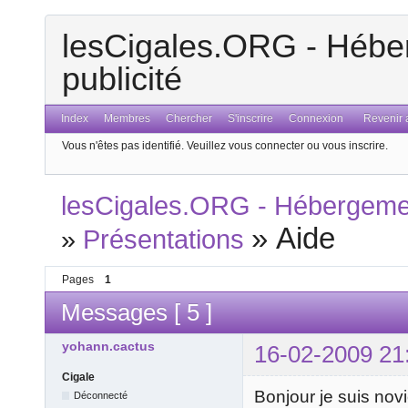
lesCigales.ORG - Héber
publicité
Index
Membres
Chercher
S'inscrire
Connexion
Revenir a
Vous n'êtes pas identifié.
Veuillez vous connecter ou vous inscrire.
lesCigales.ORG - Hébergement
»
Aide
»
Présentations
Pages
1
Messages [ 5 ]
yohann.cactus
16-02-2009 21
Cigale
Bonjour je suis nov
Déconnecté