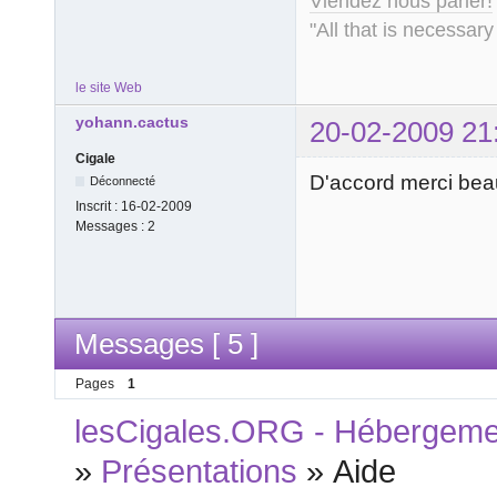
Viendez nous parler!
"All that is necessary
le site Web
yohann.cactus
20-02-2009 21
Cigale
D'accord merci be
Déconnecté
Inscrit :
16-02-2009
Messages :
2
Messages [ 5 ]
Pages
1
lesCigales.ORG - Hébergement
»
Présentations
»
Aide