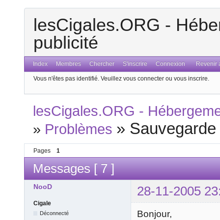
lesCigales.ORG - Héber
publicité
Index
Membres
Chercher
S'inscrire
Connexion
Revenir a
Vous n'êtes pas identifié.
Veuillez vous connecter ou vous inscrire.
lesCigales.ORG - Hébergement
»
Sauvegarde
»
Problèmes
Pages
1
Messages [ 7 ]
NooD
28-11-2005 23
Cigale
Bonjour,
Déconnecté