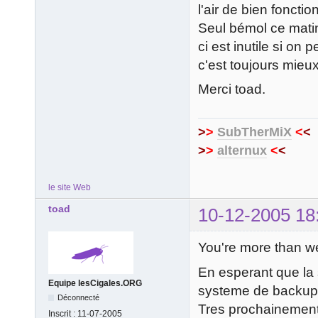
l'air de bien fonctio
Seul bémol ce matin
ci est inutile si on
c'est toujours mieux
Merci toad.
>
>
SubTherMiX
<
<
>
>
alternux
<
<
le site Web
toad
10-12-2005 18
You're more than 
En esperant que la s
Equipe lesCigales.ORG
systeme de backup q
Déconnecté
Tres prochainement
Inscrit :
11-07-2005