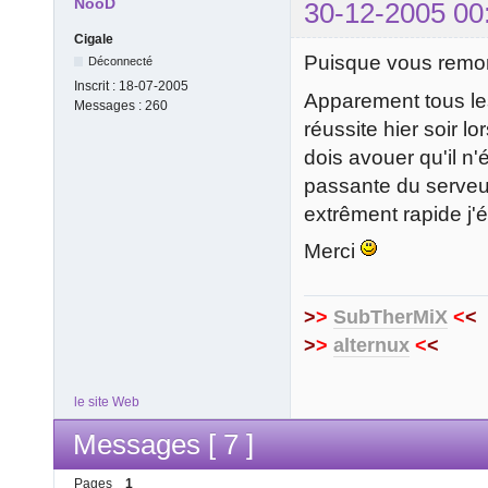
NooD
30-12-2005 00
Cigale
Puisque vous remont
Déconnecté
Inscrit :
18-07-2005
Apparement tous le
Messages :
260
réussite hier soir 
dois avouer qu'il n'
passante du serveur
extrêment rapide j
Merci
>
>
SubTherMiX
<
<
>
>
alternux
<
<
le site Web
Messages [ 7 ]
Pages
1