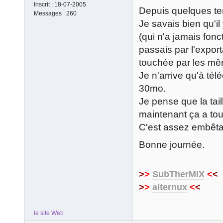
Inscrit :
18-07-2005
Depuis quelques te
Messages :
260
Je savais bien qu'i
(qui n'a jamais fonc
passais par l'export
touchée par les m
Je n'arrive qu'à té
30mo.
Je pense que la tai
maintenant ça a tou
C'est assez embêtant
Bonne journée.
>
>
SubTherMiX
<
<
>
>
alternux
<
<
le site Web