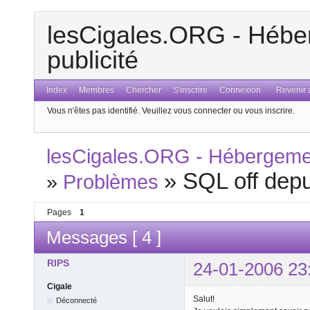
lesCigales.ORG - Héber
publicité
Index
Membres
Chercher
S'inscrire
Connexion
Revenir a
Vous n'êtes pas identifié.
Veuillez vous connecter ou vous inscrire.
lesCigales.ORG - Hébergement
»
SQL off depui
»
Problèmes
Pages
1
Messages [ 4 ]
RIPS
24-01-2006 23
Cigale
Salut!
Déconnecté