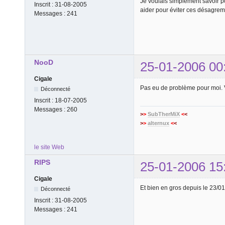
Je voulais simplement savoir po
Inscrit :
31-08-2005
aider pour éviter ces désagre
Messages :
241
NooD
25-01-2006 00
Cigale
Pas eu de problème pour moi. 
Déconnecté
Inscrit :
18-07-2005
Messages :
260
>
>
SubTherMiX
<
<
>
>
alternux
<
<
le site Web
RIPS
25-01-2006 15
Cigale
Et bien en gros depuis le 23/0
Déconnecté
Inscrit :
31-08-2005
Messages :
241