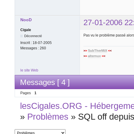
NooD
27-01-2006 22
Cigale
Pas vu le problème passé alor
Déconnecté
Inscrit :
18-07-2005
Messages :
260
>
>
SubTherMiX
<
<
>
>
alternux
<
<
le site Web
Messages [ 4 ]
Pages
1
lesCigales.ORG - Hébergement
»
Problèmes
»
SQL off depuis 