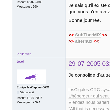
Inscrit :
18-07-2005
Je sais qu'il éxiste
Messages :
260
que vous n'en avez 
Bonne journée.
>
>
SubTherMiX
<
<
>
>
alternux
<
<
le site Web
toad
29-07-2005 03
Je consolide d'autr
Equipe lesCigales.ORG
lesCigales.ORG sy
Déconnecté
L'hébergeur qui sent
Inscrit :
11-07-2005
Viendez nous parler!
Messages :
2.394
"All that is necessary