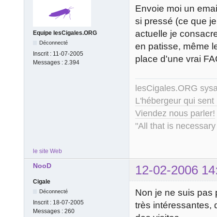
Envoie moi un email 
si pressé (ce que j
actuelle je consacr
Equipe lesCigales.ORG
Déconnecté
en patisse, même les
Inscrit :
11-07-2005
place d'une vrai FAQ,
Messages :
2.394
lesCigales.ORG sy
L'hébergeur qui sent
Viendez nous parler!
"All that is necessary
le site Web
NooD
12-02-2006 14
Cigale
Non je ne suis pas p
Déconnecté
Inscrit :
18-07-2005
très intéressantes, 
Messages :
260