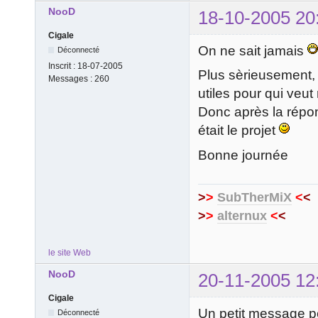
NooD
18-10-2005 20
Cigale
On ne sait jamais
Déconnecté
Inscrit :
18-07-2005
Plus sèrieusement, 
Messages :
260
utiles pour qui veut
Donc après la répo
était le projet
Bonne journée
>
>
SubTherMiX
<
<
>
>
alternux
<
<
le site Web
NooD
20-11-2005 12
Cigale
Un petit message p
Déconnecté