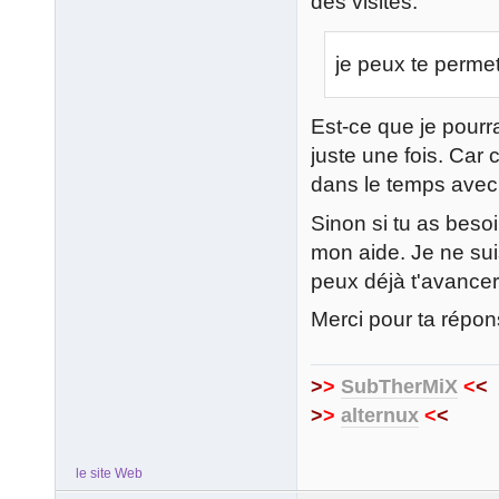
des visites.
je peux te permet
Est-ce que je pourr
juste une fois. Car 
dans le temps avec 
Sinon si tu as beso
mon aide. Je ne sui
peux déjà t'avancer
Merci pour ta répon
>
>
SubTherMiX
<
<
>
>
alternux
<
<
le site Web