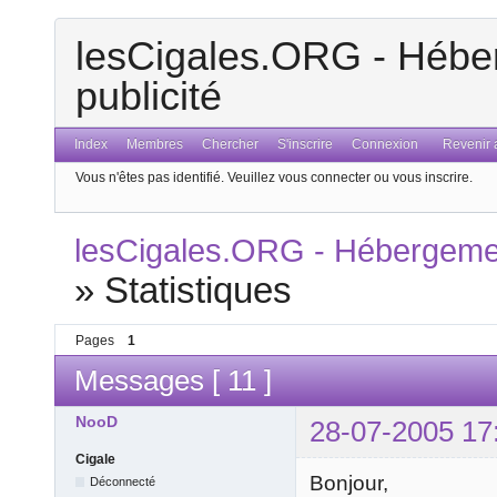
lesCigales.ORG - Héber
publicité
Index
Membres
Chercher
S'inscrire
Connexion
Revenir a
Vous n'êtes pas identifié.
Veuillez vous connecter ou vous inscrire.
lesCigales.ORG - Hébergement
»
Statistiques
Pages
1
Messages [ 11 ]
NooD
28-07-2005 17
Cigale
Bonjour,
Déconnecté