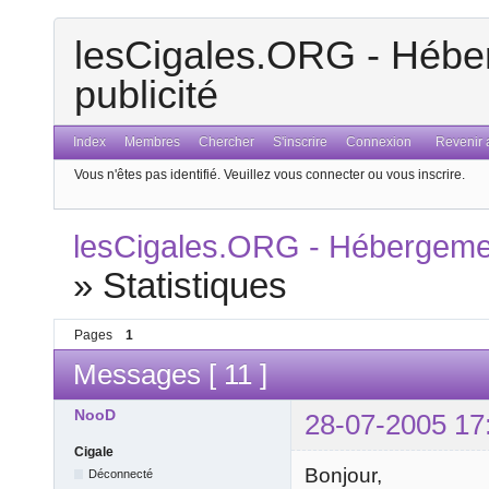
lesCigales.ORG - Héber
publicité
Index
Membres
Chercher
S'inscrire
Connexion
Revenir a
Vous n'êtes pas identifié.
Veuillez vous connecter ou vous inscrire.
lesCigales.ORG - Hébergement
»
Statistiques
Pages
1
Messages [ 11 ]
NooD
28-07-2005 17
Cigale
Bonjour,
Déconnecté