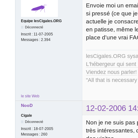
Envoie moi un email 
si pressé (ce que j
actuelle je consacr
Equipe lesCigales.ORG
Déconnecté
en patisse, même les
Inscrit :
11-07-2005
place d'une vrai FAQ,
Messages :
2.394
lesCigales.ORG sy
L'hébergeur qui sent
Viendez nous parler!
"All that is necessary
le site Web
NooD
12-02-2006 14
Cigale
Non je ne suis pas p
Déconnecté
Inscrit :
18-07-2005
très intéressantes, 
Messages :
260