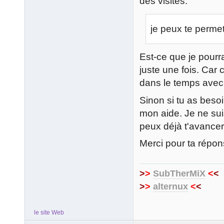
des visites.
je peux te permet
Est-ce que je pourr
juste une fois. Car 
dans le temps avec 
Sinon si tu as beso
mon aide. Je ne sui
peux déjà t'avancer
Merci pour ta répon
>
>
SubTherMiX
<
<
>
>
alternux
<
<
le site Web