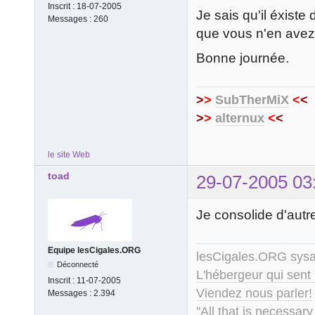
Inscrit :
18-07-2005
Je sais qu'il éxiste
Messages :
260
que vous n'en avez 
Bonne journée.
>
>
SubTherMiX
<
<
>
>
alternux
<
<
le site Web
toad
29-07-2005 03
Je consolide d'autr
Equipe lesCigales.ORG
lesCigales.ORG sy
Déconnecté
L'hébergeur qui sent
Inscrit :
11-07-2005
Viendez nous parler!
Messages :
2.394
"All that is necessary