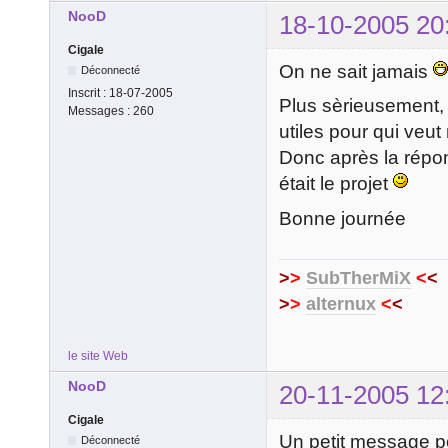
NooD
18-10-2005 20
Cigale
On ne sait jamais
Déconnecté
Inscrit :
18-07-2005
Plus sèrieusement, 
Messages :
260
utiles pour qui veut
Donc après la répo
était le projet
Bonne journée
>
>
SubTherMiX
<
<
>
>
alternux
<
<
le site Web
NooD
20-11-2005 12
Cigale
Un petit message p
Déconnecté