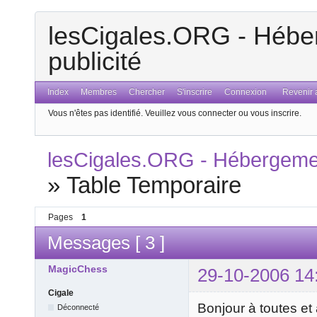
lesCigales.ORG - Héber
publicité
Index
Membres
Chercher
S'inscrire
Connexion
Revenir a
Vous n'êtes pas identifié.
Veuillez vous connecter ou vous inscrire.
lesCigales.ORG - Hébergement
»
Table Temporaire
Pages
1
Messages [ 3 ]
MagicChess
29-10-2006 14
Cigale
Bonjour à toutes et
Déconnecté