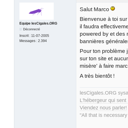
Salut Marco
Bienvenue à toi su
Equipe lesCigales.ORG
il faudra effectivem
Déconnecté
powered by et des m
Inscrit :
11-07-2005
bannières généralem
Messages :
2.394
Pour ton problème je
sur ton site et aucu
misère' à faire marc
A très bientôt !
lesCigales.ORG sy
L'hébergeur qui sent
Viendez nous parler!
"All that is necessary