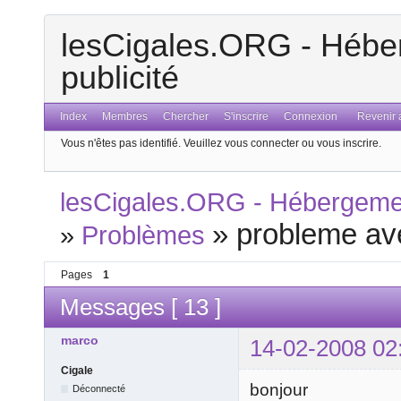
lesCigales.ORG - Héber
publicité
Index
Membres
Chercher
S'inscrire
Connexion
Revenir a
Vous n'êtes pas identifié.
Veuillez vous connecter ou vous inscrire.
lesCigales.ORG - Hébergement
»
probleme av
»
Problèmes
Pages
1
Messages [ 13 ]
marco
14-02-2008 02
Cigale
bonjour
Déconnecté