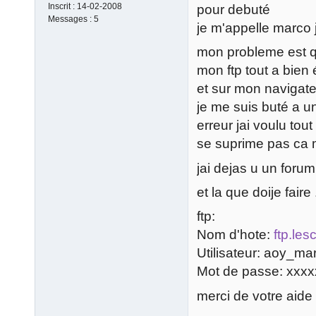
Inscrit :
14-02-2008
pour debuté
Messages :
5
je m'appelle marco
mon probleme est que
mon ftp tout a bien 
et sur mon navigate
je me suis buté a u
erreur jai voulu tou
se suprime pas ca m
jai dejas u un foru
et la que doije faire .
ftp:
Nom d'hote:
ftp.les
Utilisateur: aoy_ma
Mot de passe: xxx
merci de votre aide