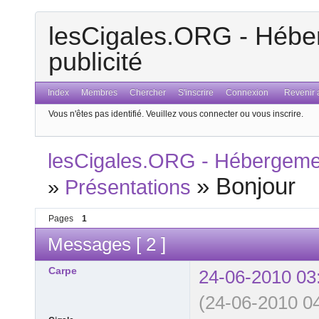
lesCigales.ORG - Héber
publicité
Index
Membres
Chercher
S'inscrire
Connexion
Revenir a
Vous n'êtes pas identifié.
Veuillez vous connecter ou vous inscrire.
lesCigales.ORG - Hébergement
»
Bonjour
»
Présentations
Pages
1
Messages [ 2 ]
Carpe
24-06-2010 03
(24-06-2010 04