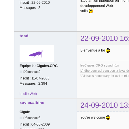
Etudiant en Ingenieur en infor
Inscrit :
22-09-2010
developpement Web.
Messages :
2
voila
toad
22-09-2010 16
Bienvenue à toi
lesCigales.ORG sysadm1n
Equipe lesCigales.ORG
L'hébergeur qui sent bon la lavand
Déconnecté
"All that is necessary for evil to tr
Inscrit :
11-07-2005
Messages :
2.394
le site Web
xavier.albine
24-09-2010 13
Cigale
You're welcome
Déconnecté
Inscrit :
04-05-2009