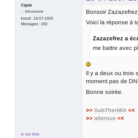
Cigale
Bonsoir Zazazefrez
Déconnecté
Inscrit :
18-07-2005
Voici la réponse à t
Messages :
260
Zazazefrez a écr
me battre avec p
Il y a deux ou trois
moment pas de DNS u
Bonne soirée.
>
>
SubTherMiX
<
<
>
>
alternux
<
<
le site Web