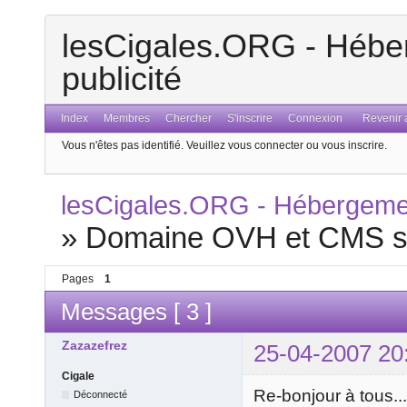
lesCigales.ORG - Héber
publicité
Index
Membres
Chercher
S'inscrire
Connexion
Revenir a
Vous n'êtes pas identifié.
Veuillez vous connecter ou vous inscrire.
lesCigales.ORG - Hébergement
»
Domaine OVH et CMS sur
Pages
1
Messages [ 3 ]
Zazazefrez
25-04-2007 20
Cigale
Re-bonjour à tous...
Déconnecté