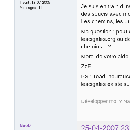
Inscrit :
18-07-2005
Je suis en train d'
Messages :
11
des soucis avec mo
Les chemins, les url
Ma question : peut-
lescigales.org ou d
chemins... ?
Merci de votre aide.
ZzF
PS : Toad, heureuse
lescigales existe sur
Développer moi ? Nan
NooD
25-04-2007 23